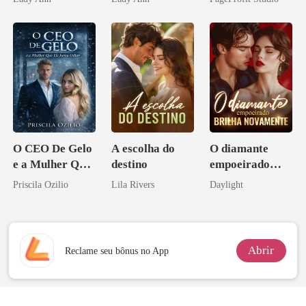
Acendia
Bilionário
Lanternas Para
Inimigo Dele
Ela
O CEO De Gelo
A escolha do
O diamante
e a Mulher Que
destino
empoeirado
Ele Jurou Odiar
brilha
Priscila Ozilio
Lila Rivers
Daylight
novamente
Abrir
Reclame seu bônus no App