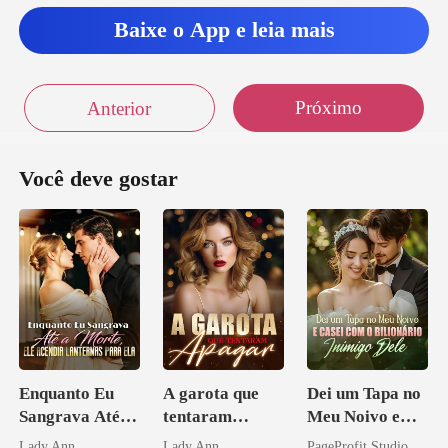
Baixe o App e leia mais
Próximo
Anterior
Você deve gostar
Enquanto Eu
A garota que
Dei um Tapa no
Sangrava Até a
tentaram
Meu Noivo e
Morte, Ele
apagar
Casei com o
Lady Ann
Lady Ann
PageProfit Studio