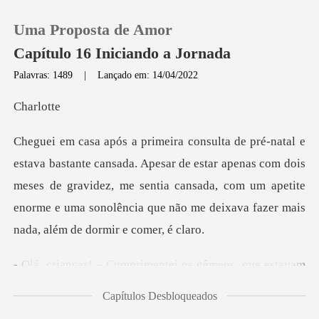
Uma Proposta de Amor
Capítulo 16 Iniciando a Jornada
Palavras: 1489
|
Lançado em: 14/04/2022
0
rlo
Loja
r de estar apenas com dois
meses de gravidez, me sentia cansada, com um apetite
Histórico
enorme
Sair
mentei os gêmeos, que est
Baixar App
Capítulos Desbloqueados