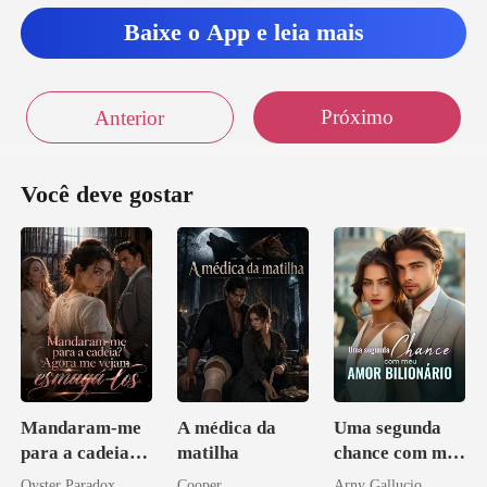
n
Baixe o App e leia mais
Próximo
Anterior
Você deve gostar
Mandaram-me
A médica da
Uma segunda
para a cadeia?
matilha
chance com meu
Agora me
amor bilionário
Oyster Paradox
Cooper
Arny Gallucio