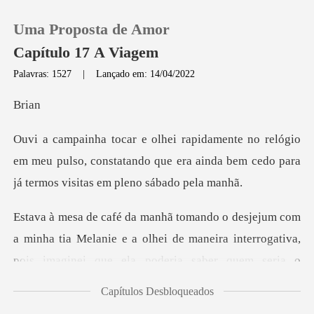
Uma Proposta de Amor
Capítulo 17 A Viagem
Palavras: 1527
|
Lançado em: 14/04/2022
0
r
io
Loja
em meu pulso, constatando que era ainda bem cedo
Histórico
Sair
a tia Melanie e a olhei de maneira interrogativa,
pois imagi
Baixar App
Capítulos Desbloqueados