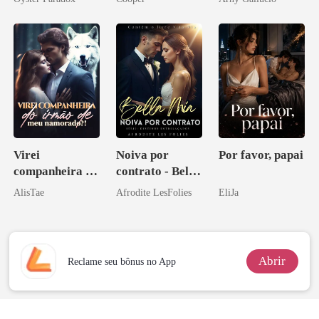
vejam esmagá-
los
Virei
Noiva por
Por favor, papai
companheira do
contrato - Bella
irmão de meu
Mia
AlisTae
Afrodite LesFolies
EliJa
namorado?!
Abrir
Reclame seu bônus no App