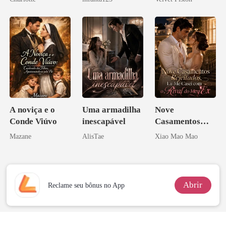
Noivo
a rejeitei
ninguém ousa
desafiar
A noviça e o
Uma armadilha
Nove
Conde Viúvo
inescapável
Casamentos
Rejeitados, Eu
Mazane
AlisTae
Xiao Mao Mao
Me Casei com o
Rival do Meu
Ex
Abrir
Reclame seu bônus no App