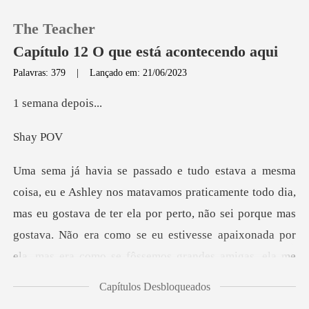
The Teacher
Capítulo 12 O que está acontecendo aqui
Palavras: 379
|
Lançado em: 21/06/2023
0
na dep
ay
Loja
Histórico
e todo dia,
mas eu gostava de ter ela por perto, não sei porque mas
Sair
gostava. Não era como se eu
Baixar App
Capítulos Desbloqueados