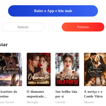
Baixe o App e leia mais
Anterior
Próximo
star
icatrizes do
O diamante
Seu brilho fala
A noviça e o
estino
empoeirado
por si
Conde Viúvo
brilha
yra Tucker
Daylight
Cherish
Mazane
novamente