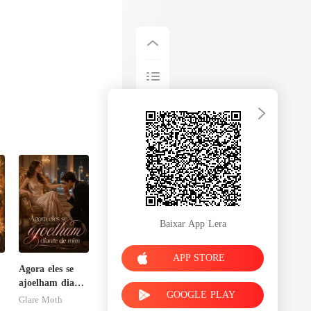
Baixar App Lera
APP STORE
Agora eles se
ajoelham diante
GOOGLE PLAY
de mim
Glare Moth