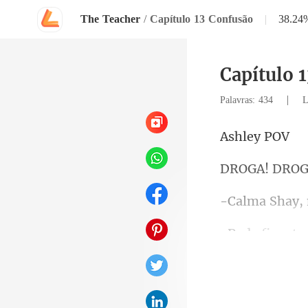
The Teacher
/
Capítulo 13 Confusão
|
38.24
Capítulo 
|
Palavras: 434
L
ley
você faz ou de