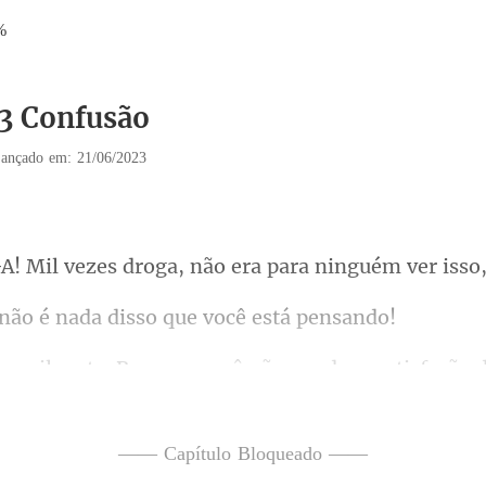
%
13 Confusão
ançado em: 21/06/2023
droga, não era para ning
é nada disso que
ção 
ixa de fazer, eu vou embora
—— Capítulo Bloqueado ——