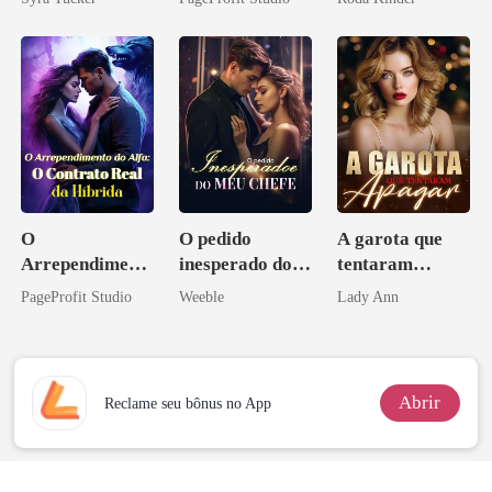
eu a deixei
O
O pedido
A garota que
Arrependiment
inesperado do
tentaram
o do Alfa: O
meu chefe
apagar
PageProfit Studio
Weeble
Lady Ann
Contrato Real
da Híbrida
Abrir
Reclame seu bônus no App