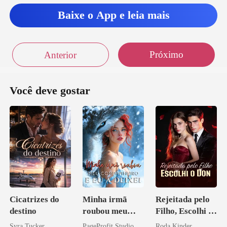
Baixe o App e leia mais
Próximo
Anterior
Você deve gostar
Cicatrizes do
Minha irmã
Rejeitada pelo
destino
roubou meu
Filho, Escolhi o
companheiro e
Don
Syra Tucker
PageProfit Studio
Roda Kinder