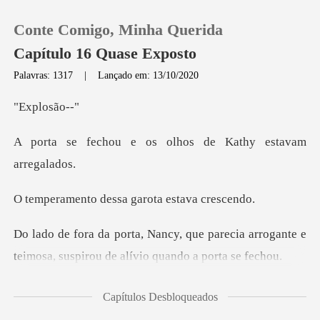
Conte Comigo, Minha Querida
Capítulo 16 Quase Exposto
Palavras: 1317
|
Lançado em: 13/10/2020
0
losã
os olhos de Kathy
Loja
Histórico
dessa garota es
Sair
parecia arrogante e
teimosa, suspirou
Baixar App
e correu direto para a
Capítulos Desbloqueados
porta do elev