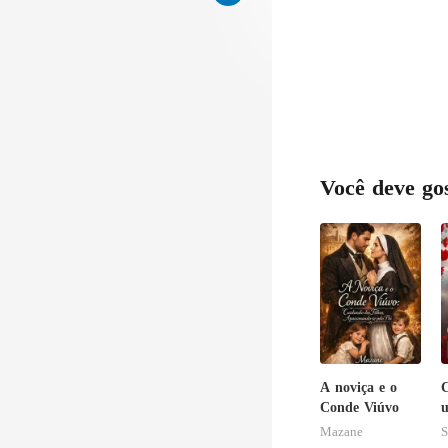
Você deve go
A noviça e o
C
Conde Viúvo
u
Mazane
S