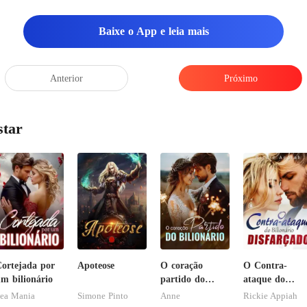
Baixe o App e leia mais
Anterior
Próximo
star
ortejada por
Apoteose
O coração
O Contra-
m bilionário
partido do
ataque do
bilionário
Bilionário
ea Mania
Simone Pinto
Anne
Rickie Appiah
Disfarçado