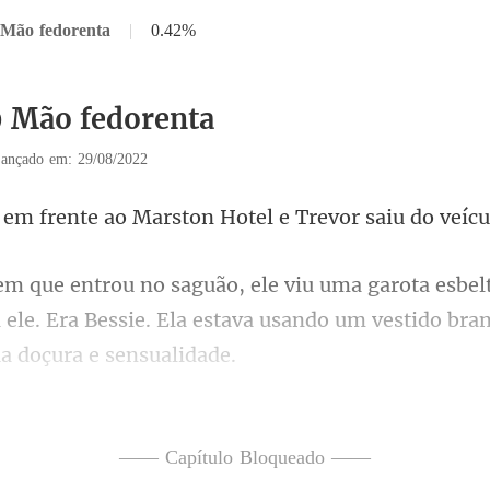
 Mão fedorenta
|
0.42%
9 Mão fedorenta
ançado em: 29/08/2022
e ao Marston Hotel e T
ele. Era Bessie. Ela estava usando um ve
rincesa nobre e elegante. Não
—— Capítulo Bloqueado ——