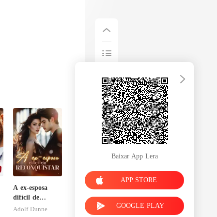
Baixar App Lera
APP STORE
A ex-esposa
difícil de
GOOGLE PLAY
reconquistar
Adolf Dunne