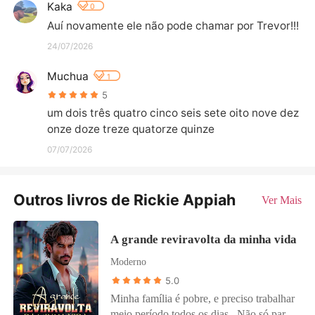
Kaka
0
Auí novamente ele não pode chamar por Trevor!!!
24/07/2026
Muchua
1
5
um dois três quatro cinco seis sete oito nove dez 
onze doze treze quatorze quinze
07/07/2026
Outros livros de Rickie Appiah
Ver Mais
A grande reviravolta da minha vida
Moderno
5.0
Minha família é pobre, e preciso trabalhar
meio período todos os dias. Não só para