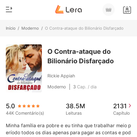
Início
/
Moderno
/
O Contra-ataque do Bilionário Disfarçado
0
Início
Loja
O Contra-ataque do
Gênero
Bilionário Disfarçado
Moderno
Histórico
Lobisomem
Rickie Appiah
Sair
Contos
|
Moderno
3
Cap. / dia
Romance
Baixar App
5.0
38.5M
2131
Bilionários
44K Comentário(s)
Leituras
Capítulo
Ranking
Minha família era pobre e eu tinha que trabalhar meio p
eríodo todos os dias apenas para pagar as contas e pod