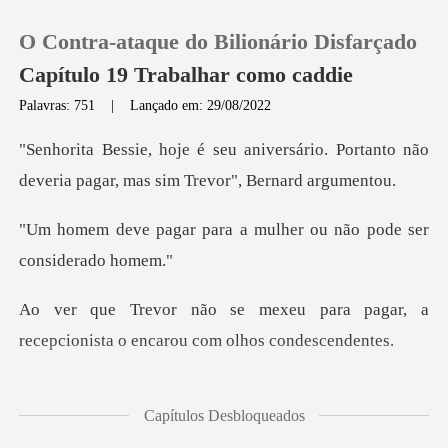
O Contra-ataque do Bilionário Disfarçado
Capítulo 19 Trabalhar como caddie
Palavras: 751
|
Lançado em: 29/08/2022
0
sário. Portanto não
deveria pagar, m
Loja
ra a mulher ou não pode
Histórico
ara pagar, a
Sair
recepcionista o enc
Baixar App
olhou hesitant
Capítulos Desbloqueados
tava c