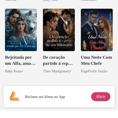
Acendia
Lanternas Para
Ela
Rejeitada por
De coração
Uma Noite Com
um Alfa, amada
partido à esposa
Meu Chefe
por um
de um bilionário
Baby Kemo
Theo Montgomery
PageProfit Studio
Licantropo
Abrir
Reclame seu bônus no App