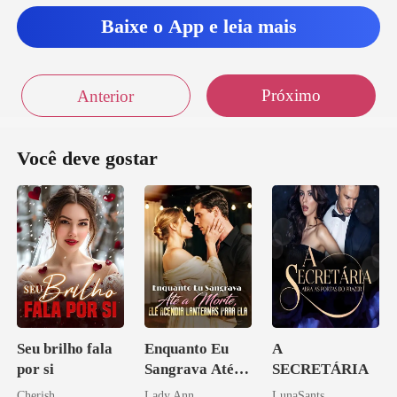
Baixe o App e leia mais
Próximo
Anterior
Você deve gostar
Seu brilho fala
Enquanto Eu
A
por si
Sangrava Até a
SECRETÁRIA
Morte, Ele
Cherish
Lady Ann
LunaSants