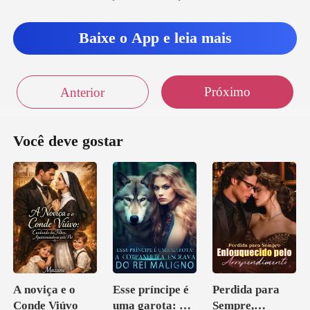
Baixe o App e leia mais
Próximo
Anterior
Você deve gostar
A noviça e o
Esse príncipe é
Perdida para
Conde Viúvo
uma garota: A
Sempre,