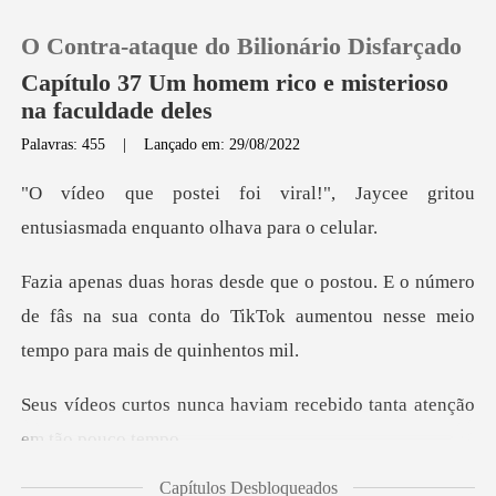
O Contra-ataque do Bilionário Disfarçado
Capítulo 37 Um homem rico e misterioso
na faculdade deles
Palavras: 455
|
Lançado em: 29/08/2022
0
", Jaycee gritou
Loja
entusiasmada
o número
Histórico
de fâs na sua conta do TikTok aumento
Sair
haviam recebido tanta ate
Baixar App
Capítulos Desbloqueados
quando Cor