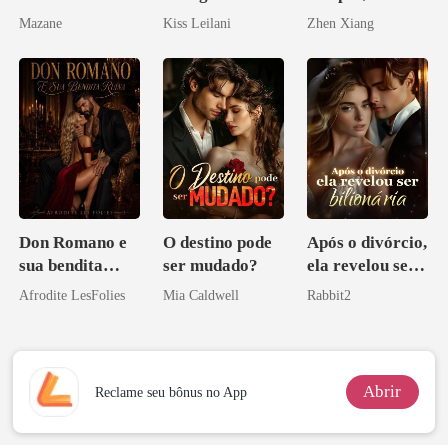
companheira
Enlouquecido
Mazane
Kiss Leilani
Zhen Xiang
escrava do rei
pelo
maligno
Arrependiment
o
Don Romano e
O destino pode
Após o divórcio,
sua bendita
ser mudado?
ela revelou ser
ruína
bilionária
Afrodite LesFolies
Mia Caldwell
Rabbit2
Abrir
Reclame seu bônus no App