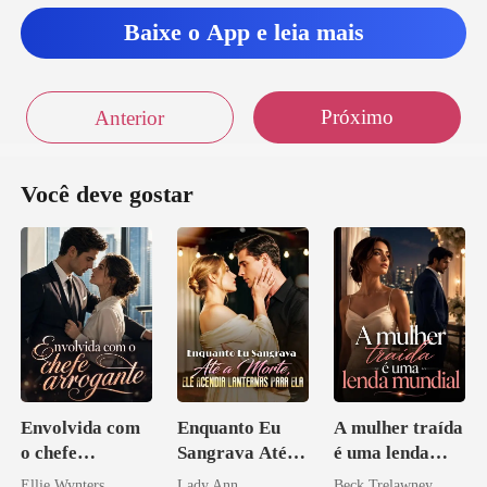
Baixe o App e leia mais
Próximo
Anterior
Você deve gostar
Envolvida com
Enquanto Eu
A mulher traída
o chefe
Sangrava Até a
é uma lenda
arrogante
Morte, Ele
mundial
Ellie Wynters
Lady Ann
Beck Trelawney