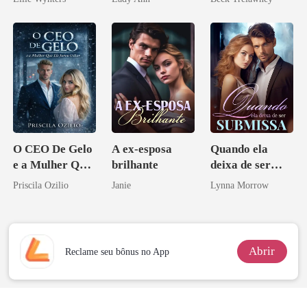
Acendia
Lanternas Para
Ela
O CEO De Gelo
A ex-esposa
Quando ela
e a Mulher Que
brilhante
deixa de ser
Ele Jurou Odiar
submissa
Priscila Ozilio
Janie
Lynna Morrow
Abrir
Reclame seu bônus no App