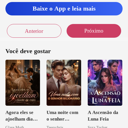
Baixe o App e leia mais
Próximo
Anterior
Você deve gostar
Agora eles se
Uma noite com
A Ascensão da
ajoelham diante
o senhor
Luna Feia
de mim
Bilionário
Glare Moth
Tessychris
Syra Tucker