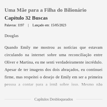
Uma Mãe para a Filha do Bilionário
Capítulo 32 Buscas
Palavras: 1197
|
Lançado em: 15/05/2023
0
ug
Loja
tina, eu me senti verdadeiramente incrédulo.
Histórico
Apesar de ter imagens dos dois abraçados, eu continuei
Sair
firme, mas re
Baixar App
Capítulos Desbloqueados