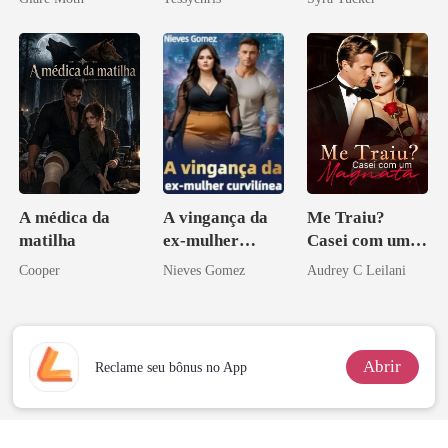
A médica da
A vingança da
Me Traiu?
matilha
ex-mulher
Casei com um
curvilínea
Magnata
Cooper
Nieves Gomez
Audrey C Leilani
Abrir
Reclame seu bônus no App