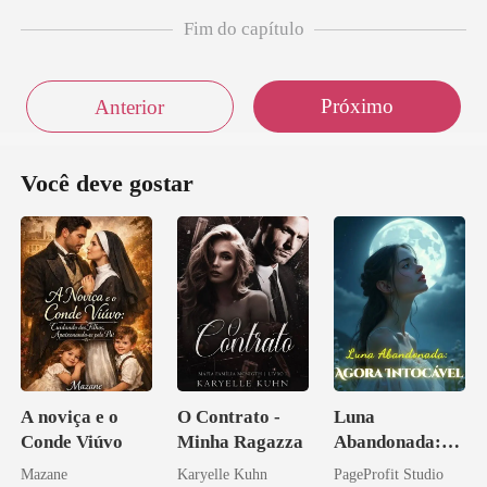
Fim do capítulo
Próximo
Anterior
Você deve gostar
A noviça e o
O Contrato -
Luna
Conde Viúvo
Minha Ragazza
Abandonada:
Agora Intocável
Mazane
Karyelle Kuhn
PageProfit Studio