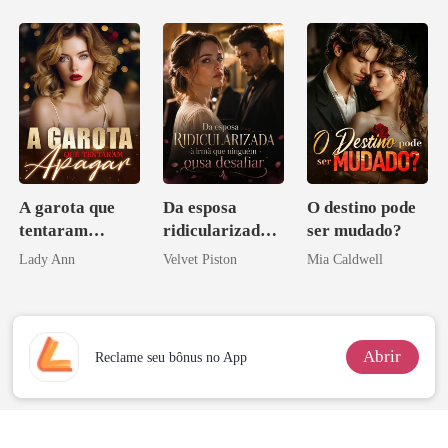
A garota que
Da esposa
O destino pode
tentaram
ridicularizada à
ser mudado?
apagar
irmã que
Lady Ann
Velvet Piston
Mia Caldwell
ninguém ousa
desafiar
Abrir
Reclame seu bônus no App