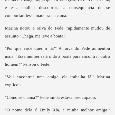
e essa mulher d
, rapidamente mudou de
assun
umentou
mais. "Essa mulher está indo à boate
miga, ela trabalha l
" Fede ainda es
amiga."