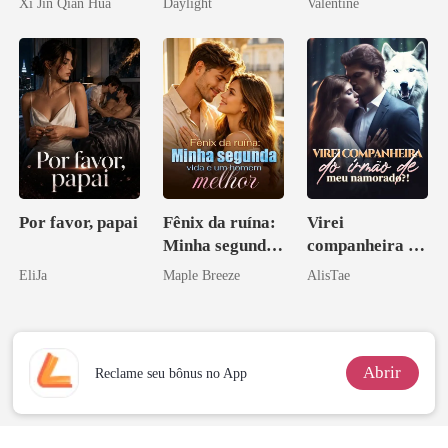
Xi Jin Qian Hua
Daylight
Valentine
Herdeiro Dele
novamente
minha ex-
esposa
Por favor, papai
Fênix da ruína:
Virei
Minha segunda
companheira do
vida e um
irmão de meu
EliJa
Maple Breeze
AlisTae
homem melhor
namorado?!
Abrir
Reclame seu bônus no App