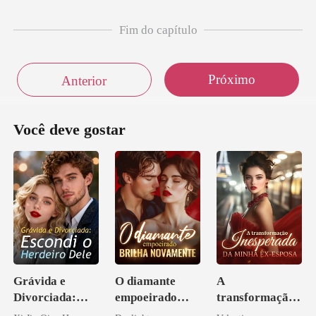
Fim do capítulo
Próximo
Anterior
Você deve gostar
Grávida e
O diamante
A
Divorciada:
empoeirado
transformação
Escondi o
brilha
inesperada da