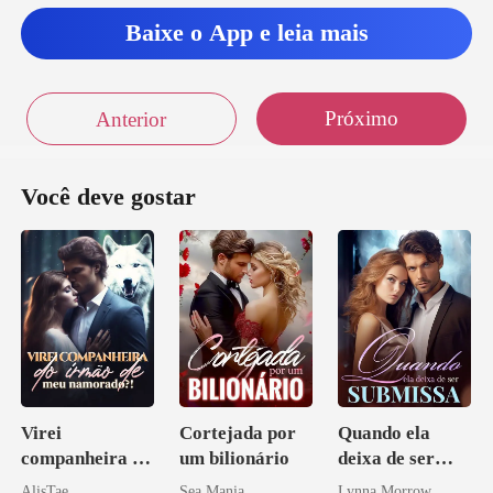
Baixe o App e leia mais
Próximo
Anterior
Você deve gostar
Virei
Cortejada por
Quando ela
companheira do
um bilionário
deixa de ser
irmão de meu
submissa
AlisTae
Sea Mania
Lynna Morrow