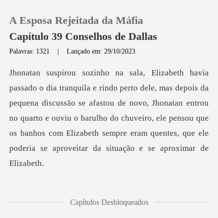
A Esposa Rejeitada da Máfia
Capítulo 39 Conselhos de Dallas
Palavras: 1321
|
Lançado em: 29/10/2023
0
Loja
quena discussão se afastou de novo, Jhonatan entrou
no quarto e ouviu o barulho do chuveiro, ele pensou que
Histórico
os
Sair
Baixar App
tan s
Capítulos Desbloqueados