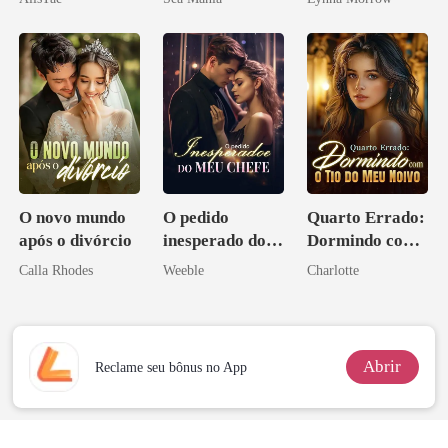
namorado?!
O novo mundo
O pedido
Quarto Errado:
após o divórcio
inesperado do
Dormindo com
meu chefe
o Tio do Meu
Calla Rhodes
Weeble
Charlotte
Noivo
Abrir
Reclame seu bônus no App