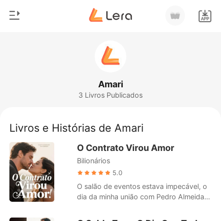
0
Início
Loja
Gênero
Amari
3 Livros Publicados
Moderno
Histórico
Lobisomem
Livros e Histórias de Amari
Sair
Contos
O Contrato Virou Amor
Romance
Bilionários
Baixar App
Bilionários
5.0
O salão de eventos estava impecável, o
Ranking
dia da minha união com Pedro Almeida,
herdeiro da Tecnologias Alpha, um
casamento que selaria o destino de duas