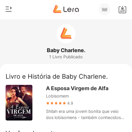
0
Início
Loja
Gênero
Baby Charlene.
1 Livro Publicado
Moderno
Histórico
Lobisomem
Livro e História de Baby Charlene.
Sair
Contos
A Esposa Virgem de Alfa
Romance
Lobisomem
Baixar App
Bilionários
4.9
Shilah era uma jovem bonita que veio
Ranking
dos lobisomens - também conhecidos
como os leões da montanha. Ela cresceu
em uma das matilhas mais fortes de sua