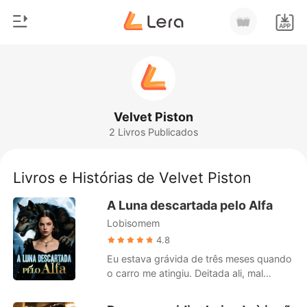
0
Início
Loja
Gênero
Velvet Piston
2 Livros Publicados
Moderno
Histórico
Lobisomem
Livros e Histórias de Velvet Piston
Sair
Contos
A Luna descartada pelo Alfa
Romance
Lobisomem
Baixar App
Bilionários
4.8
Eu estava grávida de três meses quando
Ranking
o carro me atingiu. Deitada ali, mal
conseguindo me manter consciente,
liguei para meu marido, Alfa Ethan, várias