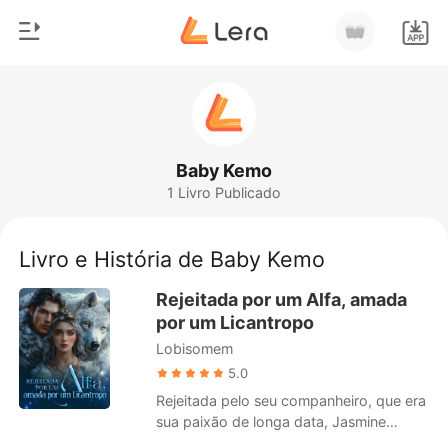
0
Início
Loja
Gênero
Baby Kemo
1 Livro Publicado
Moderno
Histórico
Lobisomem
Livro e História de Baby Kemo
Sair
Contos
Rejeitada por um Alfa, amada
Romance
por um Licantropo
Baixar App
Lobisomem
Bilionários
5.0
Ranking
Rejeitada pelo seu companheiro, que era
sua paixão de longa data, Jasmine
sentiu-se completamente humilhada. Em