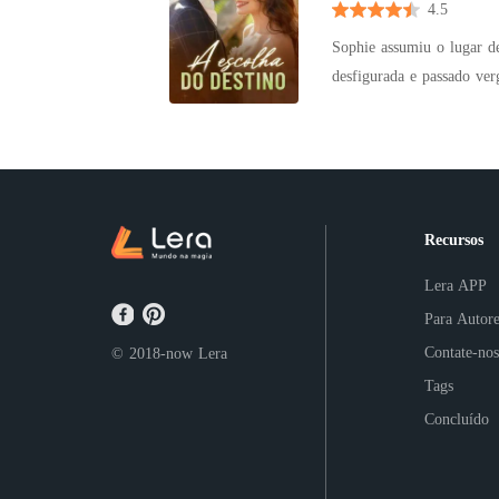
esposa troféu estava mort
4.5
Sophie assumiu o lugar d
desfigurada e passado vergonhoso. No dia do casamento, a família de seu
com ele, tornado-o motivo de chacota de toda
dos dois, a carreira de Sophie pr
evento de grande destaqu
era o marido de Sophie! *** Adrian não tinha interesse em seu casamento arranjado e se escondia
atrás de um disfarce na esperança de
Recursos
afastar, ele entrou em pâ
por você."
Lera APP
Para Autore
Contate-nos
© 2018-now
Lera
Tags
Concluído