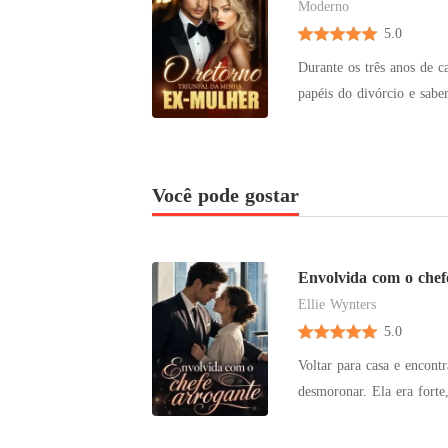
Moderno
5.0
Durante os três anos de c
papéis do divórcio e saber q
a si, Eliana assinou os p
agente secreta lendária, ha
saber disso, seu ex-marid
Você pode gostar
Todos os meus bens, até 
Envolvida com o chef
Ellie Wynters
5.0
Voltar para casa e encont
desmoronar. Ela era forte, capaz e det
suas mágoas em muito uís
implacável e perigosamente encantador. Uma noite - era só isso