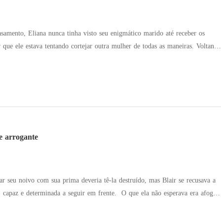
asamento, Eliana nunca tinha visto seu enigmático marido até receber os
ue ele estava tentando cortejar outra mulher de todas as maneiras. Voltando
apéis e revelou gradualmente suas diversas identidades: médica estimada,
cker renomada, designer famosa, pilota experiente e cientista ilustre. Ao
o foi consumido pelo remorso e implorou: "Eliana, me dê outra chance!
mesmo a minha vida, são seus."
e arrogante
rar seu noivo com sua prima deveria tê-la destruído, mas Blair se recusava a
erminada a seguir em frente. O que ela não esperava era afogar
que do seu chefe, Roman... ou acordar enredada no caos que era seu chefe
 que deveria ser. No entanto, à luz