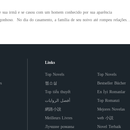
a. Agora, era a minha vez de jogar.
e sua irmã e se casou com um homem conhecido por sua aparência
 noivo até rompeu relações
 a cidade. Enquanto todos esperavam para ver a ruína
osperou, e o amor deles só se aprofundou. Mais tarde, durante um
e, o CEO de um conglomerado tirou a máscara, e todos descobriram que ele
 que sua esposa desistisse dele. Porém, quando ela tentou se
Links
nico e pediu: "Por favor, Sophie, não vá. Um beijo, e eu farei qualquer coisa
Top Novels
Top Novels
s
웹소설
Bestseller Bücher
Top tiểu thuyết
En İyi Romanlar
أفضل الروايات
Top Romanzi
網路小說
Mejores Novelas
Meilleurs Livres
web 小説
Лучшие романы
Novel Terbaik