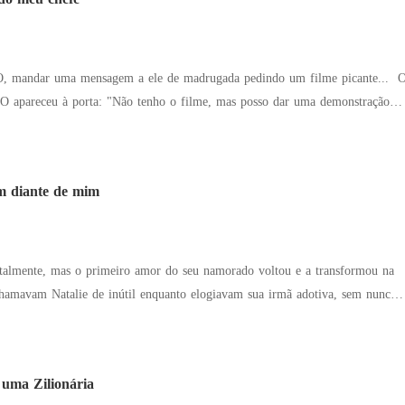
sa de um canalha que apenas se agarra a pessoas que não o amam." Um
ou com carinho. "Qualquer um cobiçando minha esposa terá que se entender
, mandar uma mensagem a ele de madrugada pedindo um filme picante... O
O apareceu à porta: "Não tenho o filme, mas posso dar uma demonstração
de intimidade, Bethany já se preparava para ser demitida, mas então...
go." "Senhor Bates, você não está brincando, né?!"
am diante de mim
ntalmente, mas o primeiro amor do seu namorado voltou e a transformou na
a por trás da ascensão da sua família. A fama de estilista, os
icas de sucesso e a carreira de ídolo existiam por causa dela! Mesmo assim,
óprio, eles a traíram e a forçaram a se casar com um homem em coma.
 uma Zilionária
arrependimento chegou tarde demais. O ex implorou por perdão: