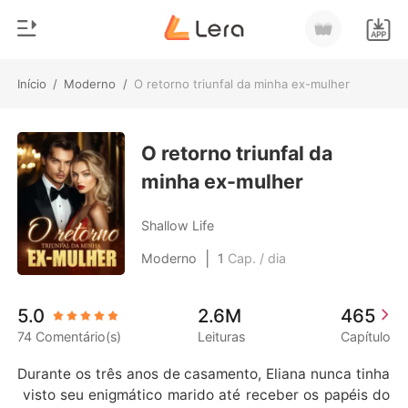
Início
/
Moderno
/
O retorno triunfal da minha ex-mulher
0
Início
Loja
O retorno triunfal da
Gênero
minha ex-mulher
Moderno
Histórico
Lobisomem
Shallow Life
Sair
Contos
|
Moderno
1
Cap. / dia
Romance
Baixar App
5.0
2.6M
465
Bilionários
74 Comentário(s)
Leituras
Capítulo
Ranking
Durante os três anos de casamento, Eliana nunca tinha
 visto seu enigmático marido até receber os papéis do