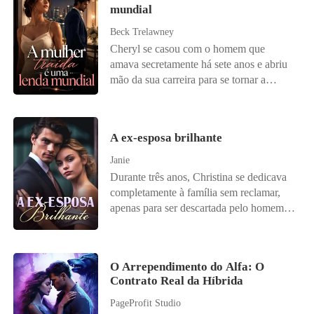
mundial
Beck Trelawney
Cheryl se casou com o homem que
amava secretamente há sete anos e abriu
mão da sua carreira para se tornar a
esposa perfeita. Ela acreditava ter tudo,
até que seu marido, pais e irmão
organizaram um casamento luxuoso para
A ex-esposa brilhante
sua irmã moribunda e consideraram sua
dor como egoísmo. Com o coração
Janie
partido, Cheryl deixou os papéis do
Durante três anos, Christina se dedicava
divórcio e foi embora em silêncio. Foi só
completamente à família sem reclamar,
então que o mundo descobriu que a ex-
apenas para ser descartada pelo homem
esposa comum que desprezavam era, na
em quem mais confiava. Pelo primeiro
verdade, uma lenda mundial - investidora
amor, seu marido a abandonou, fazendo
lendária, perfumista renomada, violinista
dela motivo de chacota. Após o divórcio,
célebre, autora de best-sellers... Diante da
O Arrependimento do Alfa: O
Christina revelou seus talentos há muito
Contrato Real da Híbrida
revelação, sua família implorou
ignorados, surpreendendo a cidade
humildemente pelo seu perdão. O
inteira. Ao perceber o brilho dela, o ex-
PageProfit Studio
homem, que antes era frio, segurou a