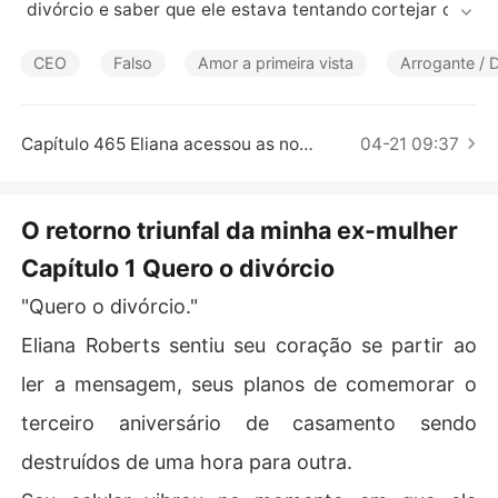
Contos Curtos
 divórcio e saber que ele estava tentando cortejar outr
a mulher de todas as maneiras.

CEO
Falso
Amor a primeira vista
Arrogante / 
Voltando a si, Eliana assinou os papéis e revelou gradua
lmente suas diversas identidades: médica estimada, ag
ente secreta lendária, hacker renomada, designer famo
Capítulo 465 Eliana acessou as notícias
04-21 09:37
sa, pilota experiente e cientista ilustre.

Ao saber disso, seu ex-marido foi consumido pelo remo
O retorno triunfal da minha ex-mulher
rso e implorou: "Eliana, me dê outra chance! Todos os m
Capítulo 1 Quero o divórcio
eus bens, até mesmo a minha vida, são seus."
"Quero o divórcio."
Eliana Roberts sentiu seu coração se partir ao
ler a mensagem, seus planos de comemorar o
terceiro aniversário de casamento sendo
destruídos de uma hora para outra.