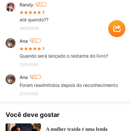
Randy
0
5
até quando??
26/04/2026
Ana
2
5
Quando será lançado o restante do livro?
12/01/2026
Ana
0
Foram readmitidos depois do reconhecimento
27/12/2025
Você deve gostar
A mulher traída é uma lenda