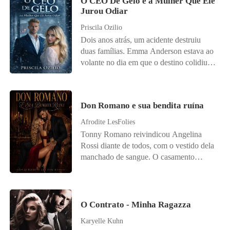
O CEO De Gelo e a Mulher Que Ele
Jurou Odiar
Priscila Ozilio
Dois anos atrás, um acidente destruiu
duas famílias. Emma Anderson estava ao
volante no dia em que o destino colidiu
com a vida de Damien Knight. Ela
perdeu os pais; ele perdeu a esposa. E o
pequeno Luca, filho de Damien, perdeu
Don Romano e sua bendita ruína
algo precioso: sua voz. Desde a tragédia,
Damien construiu um império de gelo e
Afrodite LesFolies
jurou jamais perdoar os responsáveis. Ele
Tonny Romano reivindicou Angelina
só não imaginava que o destino colocaria
Rossi diante de todos, com o vestido dela
uma dessas pessoas exatamente sob o seu
manchado de sangue. O casamento
teto. Desesperada para salvar a vida da
deveria encerrar uma antiga guerra entre
irmã e sem alternativas para custear seu
suas famílias. O que Tonny não sabia era
tratamento médico, Emma é forçada a
que, por trás da aparência delicada,
aceitar uma proposta implacável: assinar
Angelina havia sido treinada para destruí-
O Contrato - Minha Ragazza
um contrato de servidão disfarçado de
lo. Obrigados a dividir o mesmo teto, eles
emprego. Como babá de Luca, ela deve
Karyelle Kuhn
transformam ódio em desejo,