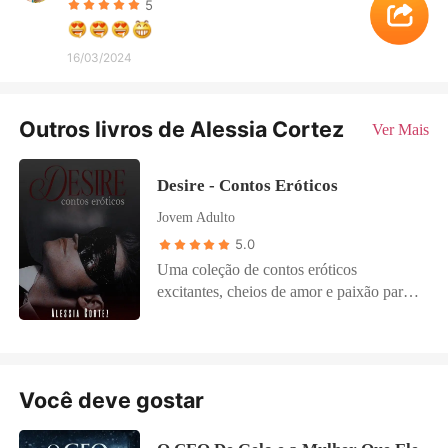
5
16/03/2024
Outros livros de Alessia Cortez
Ver Mais
Desire - Contos Eróticos
Jovem Adulto
5.0
Uma coleção de contos eróticos
excitantes, cheios de amor e paixão para
que possam desfrutar de toda a
sensualidade. Há para todos os gostos,
viajando entre o moderno e os antigos
amores de época.
Você deve gostar