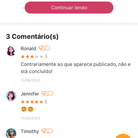
Continuar lendo
3 Comentário(s)
Ronald
0
3
Contrariamente ao que aparece publicado, não e
stá concluído!
15/06/2024
Jennifer
0
5
11/04/2024
Timothy
0