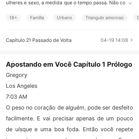
Contos Curtos
ulheres e sexo, a medida que o tempo passa. Não conta
va ele, que tudo duraria tão pouco tempo graças a brilh
ante ideia de seu pai.

18+
Família
Urbano
Triangulo amoroso
Com todos os seus bens confiscados, o mesmo teria qu
e enfrentar Eloise, uma jovem irredutível, que faria de t
Capítulo 21 Passado de Volta
04-19 14:08
udo para colocar o jovem nos eixos novamente em apen
as um mês, essa fora a proposta que receberá.

Apostando em Você Capítulo 1 Prólogo
A jovem estava disposta a conseguir mudá-lo, mas para 
isso precisava se manter ao lado dele o tempo inteiro. E
Gregory
ra uma aposta grandiosa, poderia ela conseguir mudar t
Los Angeles
udo ou por fim se perder também.
7:03 AM
O peso no coração de alguém, pode ser desfeito
facilmente. E vai precisar apenas de um pouco
de uísque e uma boa foda. Então você repete