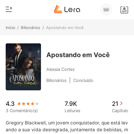
Início
/
Bilionários
/
Apostando em Você
0
Início
Loja
Gênero
Apostando em Você
Moderno
Histórico
Alessia Cortez
Lobisomem
|
Bilionários
Concluído
Sair
Contos
Romance
Baixar App
4.3
7.9K
21
Bilionários
3 Comentário(s)
Leituras
Capítulo
Ranking
Gregory Blackwell, um jovem conquistador, que está lev
ando a sua vida desregrada, juntamente de bebidas, m