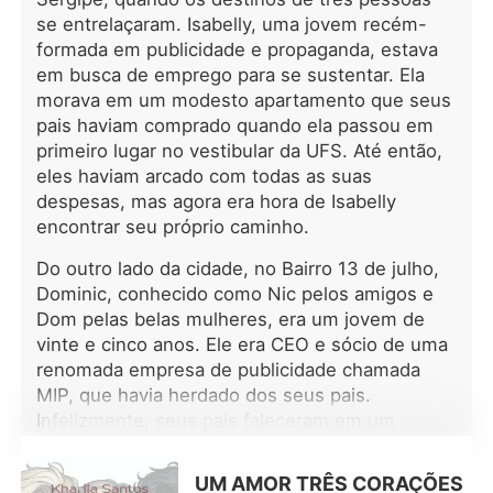
em zoologia. Como as matilhas
se entrelaçaram. Isabelly, uma jovem recém-
estavam constantemente em guerra,
formada em publicidade e propaganda, estava
ela sabia que nunca haveria médicos
suficientes para cuidar dos lobos
em busca de emprego para se sustentar. Ela
feridos. Ela estava por conta própria
morava em um modesto apartamento que seus
há vários anos, tendo escapado de
pais haviam comprado quando ela passou em
sua antiga matilha e seguido seu
primeiro lugar no vestibular da UFS. Até então,
próprio caminho no mundo, com a
eles haviam arcado com todas as suas
esperança de um dia retornar às suas
despesas, mas agora era hora de Isabelly
raízes e se tornar a médica mais
encontrar seu próprio caminho.
renomada. Warren Hill era um Alfa,
envolvido nas intermináveis guerras e
Do outro lado da cidade, no Bairro 13 de julho,
batalhas entre as matilhas. Ele era
Dominic, conhecido como Nic pelos amigos e
jovem, forte e poderoso, mas por
Dom pelas belas mulheres, era um jovem de
causa dos conflitos incessantes,
vinte e cinco anos. Ele era CEO e sócio de uma
nunca conseguiu encontrar sua
renomada empresa de publicidade chamada
companheira. Um dia, enquanto Yara
MIP, que havia herdado dos seus pais.
dava liberdade à sua loba, se
deparou com o Alfa Warren, preso
Infelizmente, seus pais faleceram em um
em uma armadilha para ursos. Ela já
trágico acidente de avião quando ele tinha
ouviu falar disso: armadilhas deixadas
apenas doze anos. Desde então, seu tio Stefan
UM AMOR TRÊS CORAÇÕES
para que membros de outras matilhas