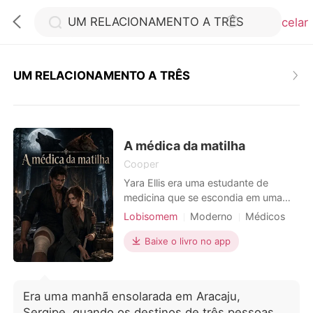
Cancelar
UM RELACIONAMENTO A TRÊS
0
Loja
A médica da matilha
Cooper
Yara Ellis era uma estudante de
Histórico
medicina que se escondia em uma
universidade humana, dedicando-se
Lobisomem
Moderno
Médicos
Sair
aos estudos para se tornar médica.
Encantador
Alpha
Dramático
Diferentemente da maioria dos
Baixe o livro no app
médicos, ela estava se
Baixar App
especializando tanto em medicina
humana quanto em medicina
Era uma manhã ensolarada em Aracaju,
veterinária, com uma especialização
Sergipe, quando os destinos de três pessoas