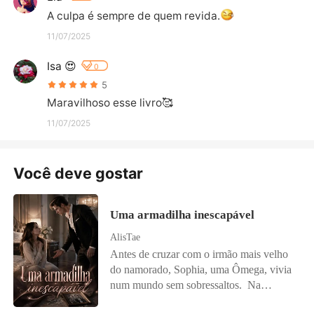
A culpa é sempre de quem revida.
11/07/2025
Isa 😍
0
5
Maravilhoso esse livro🥰
11/07/2025
Você deve gostar
Uma armadilha inescapável
AlisTae
Antes de cruzar com o irmão mais velho
do namorado, Sophia, uma Ômega, vivia
num mundo sem sobressaltos. Na
Alcateia Sombra Noturna, existia uma lei