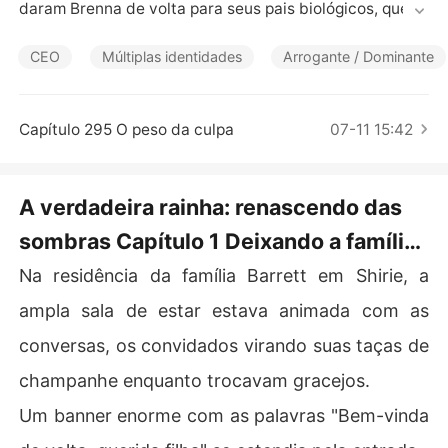
Contos Curtos
daram Brenna de volta para seus pais biológicos, que er
am considerados muito pobres.

CEO
Múltiplas identidades
Arrogante / Dominante
Na verdade, seus pais biológicos pertenciam a um círc
ulo social de elite que sua família adotiva jamais alcanç
aria. Enquanto todos esperavam o fracasso de Brenna,
Capítulo 295 O peso da culpa
07-11 15:42
 as identidades dela vieram à tona uma após a outra: es
pecialista em finanças globais, engenheira renomada, p
ilota mais talentosa...

A verdadeira rainha: renascendo das
sombras Capítulo 1 Deixando a família
Será que havia um fim para as identidades que ela man
tinha ocultas?

Barrett
Na residência da família Barrett em Shirie, a
Arrependido, o ex-noivo apareceu, confessando seu am
ampla sala de estar estava animada com as
conversas, os convidados virando suas taças de
champanhe enquanto trocavam gracejos.
Um banner enorme com as palavras "Bem-vinda