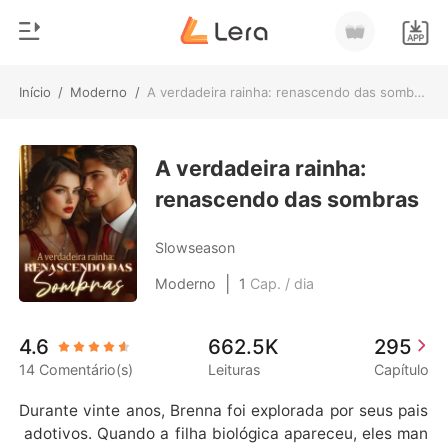
Início
/
Moderno
/
A verdadeira rainha: renascendo das sombras
0
Início
Loja
A verdadeira rainha:
Gênero
renascendo das sombras
Moderno
Histórico
Lobisomem
Slowseason
Sair
Contos
|
Moderno
1
Cap. / dia
Romance
Baixar App
4.6
662.5K
295
Bilionários
14 Comentário(s)
Leituras
Capítulo
Ranking
Durante vinte anos, Brenna foi explorada por seus pais
 adotivos. Quando a filha biológica apareceu, eles man