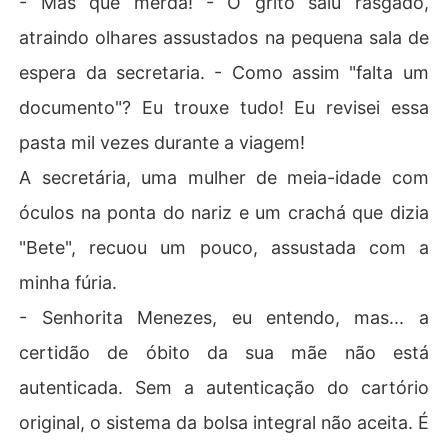
- Mas que merda! - O grito saiu rasgado,
- um submundo privado de luxúria e BDSM (Dominação
atraindo olhares assustados na pequena sala de
 e Submissão), onde a entrega é a lei e Adrian é o Deus.

espera da secretaria. - Como assim "falta um
A obsessão de Adrian por Clara é instintiva e selvagem. 
documento"? Eu trouxe tudo! Eu revisei essa
A inocência dela, somada ao corpo que o leva à loucur
a, torna-se uma tentação proibida que rompe seu autoc
pasta mil vezes durante a viagem!
ontrole.

A secretária, uma mulher de meia-idade com
O que Clara não pode conceber é que ela já está presa:

óculos na ponta do nariz e um crachá que dizia
"Bete", recuou um pouco, assustada com a
Adrian não é apenas seu patrão. Ele é o Imperador, o do
no absoluto do Ambrosia Club.

minha fúria.
- Senhorita Menezes, eu entendo, mas... a
Ele é o Senhor do dia e o Mestre da noite. É dono da ca
sa onde ela trabalha. É dono do clube onde ela se esco
certidão de óbito da sua mãe não está
nde. E agora, ele desencadeará uma guerra consigo me
autenticada. Sem a autenticação do cartório
smo e com o mundo para ser o dono do corpo, da alma
 e da vida dela.

original, o sistema da bolsa integral não aceita. É