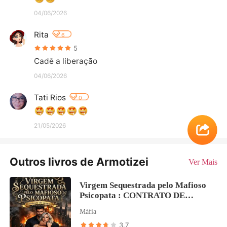
04/06/2026
Rita
6
5
Cadê a liberação
04/06/2026
Tati Rios
0
21/05/2026
Outros livros de Armotizei
Ver Mais
Virgem Sequestrada pelo Mafioso
Psicopata : CONTRATO DE
SANGUE
Máfia
3.7