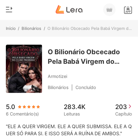
Início
/
Bilionários
/
O Bilionário Obcecado Pela Babá Virgem do Clube Proibido
0
Início
Loja
O Bilionário Obcecado
Gênero
Pela Babá Virgem do
Moderno
Histórico
Clube Proibido
Lobisomem
Armotizei
Sair
Contos
|
Bilionários
Concluído
Romance
Baixar App
5.0
283.4K
203
Bilionários
6 Comentário(s)
Leituras
Capítulo
Ranking
"ELE A QUER VIRGEM. ELE A QUER SUBMISSA. ELE A Q
UER SÓ PARA SI. E ISSO SERÁ A RUÍNA DE AMBOS."
