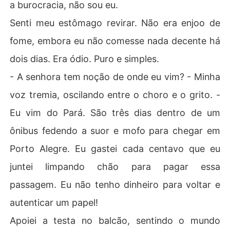
a burocracia, não sou eu.
Em um jogo onde o desejo é mais fatal do que o poder, q
Senti meu estômago revirar. Não era enjoo de
uem será o primeiro a quebrar: o Imperador do Controle, 
ou a babá que jurou jamais se curvar?
fome, embora eu não comesse nada decente há
dois dias. Era ódio. Puro e simples.
- A senhora tem noção de onde eu vim? - Minha
voz tremia, oscilando entre o choro e o grito. -
Eu vim do Pará. São três dias dentro de um
ônibus fedendo a suor e mofo para chegar em
Porto Alegre. Eu gastei cada centavo que eu
juntei limpando chão para pagar essa
passagem. Eu não tenho dinheiro para voltar e
autenticar um papel!
Apoiei a testa no balcão, sentindo o mundo