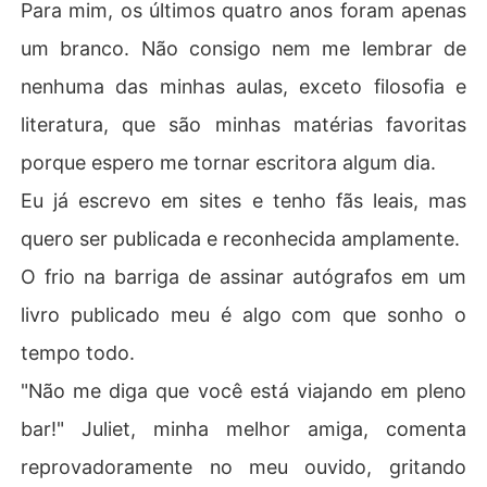
Para mim, os últimos quatro anos foram apenas
"Isso vai ser um problema, cupcake", ele diz , mas dessa 
um branco. Não consigo nem me lembrar de
vez, com um tom completamente diferente... um tom qu
e me faz perceber que estou em perigo.
nenhuma das minhas aulas, exceto filosofia e
literatura, que são minhas matérias favoritas
porque espero me tornar escritora algum dia.
Eu já escrevo em sites e tenho fãs leais, mas
quero ser publicada e reconhecida amplamente.
O frio na barriga de assinar autógrafos em um
livro publicado meu é algo com que sonho o
tempo todo.
"Não me diga que você está viajando em pleno
bar!" Juliet, minha melhor amiga, comenta
reprovadoramente no meu ouvido, gritando