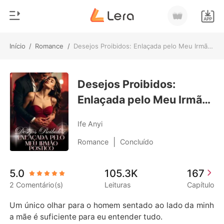
Início
/
Romance
/
Desejos Proibidos: Enlaçada pelo Meu Irmão Postiço
0
Início
Loja
Desejos Proibidos:
Gênero
Enlaçada pelo Meu Irmão
Moderno
Histórico
Postiço
Lobisomem
Ife Anyi
Sair
Contos
|
Romance
Concluído
Romance
Baixar App
5.0
105.3K
167
Bilionários
2 Comentário(s)
Leituras
Capítulo
Ranking
Um único olhar para o homem sentado ao lado da minh
a mãe é suficiente para eu entender tudo.
