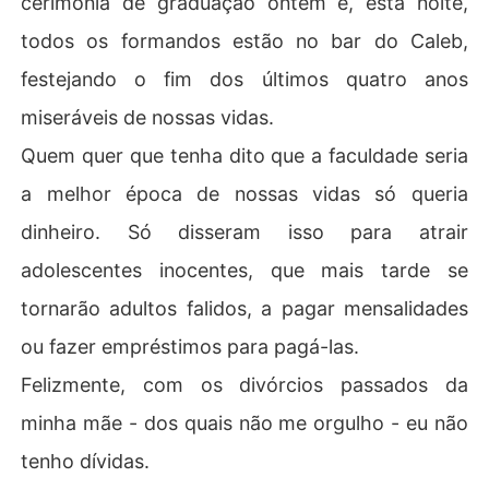
cerimônia de graduação ontem e, esta noite,
todos os formandos estão no bar do Caleb,
E, enquanto caminho lentamente até a mesa para me ju
ntar ao pequeno grupo, percebo que as próximas seman
festejando o fim dos últimos quatro anos
as vão ser piores do que os últimos sete anos da minha
miseráveis de nossas vidas.
 vida... juntos.

Quem quer que tenha dito que a faculdade seria
SETE ANOS ATRÁS

a melhor época de nossas vidas só queria
"É quase como se você fosse virgem", Aaron solta, incré
dinheiro. Só disseram isso para atrair
dulo, enquanto tenta se mover devagar.

adolescentes inocentes, que mais tarde se
O comentário me deixa imediatamente na defensiva, e
tornarão adultos falidos, a pagar mensalidades
 quando percebo, já estou respondendo com a voz afia
ou fazer empréstimos para pagá-las.
da:

Felizmente, com os divórcios passados da
"E se eu for?"

minha mãe - dos quais não me orgulho - eu não
Aaron fica tenso sobre mim, o corpo pairando a centíme
tenho dívidas.
tros do meu.
