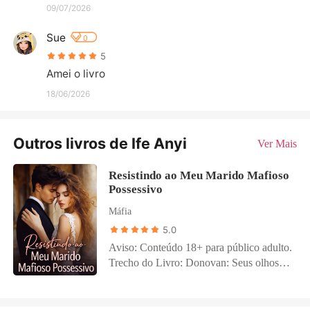
09/07/2026
Sue
0
5
Amei o livro
18/06/2026
Outros livros de Ife Anyi
Ver Mais
Resistindo ao Meu Marido Mafioso
Possessivo
Máfia
5.0
Aviso: Conteúdo 18+ para público adulto.
Trecho do Livro: Donovan: Seus olhos
verdes encantadores, que estavam vivos
de paixão no dia em que eu disse que ela
podia ir às compras, agora estão pálidos,