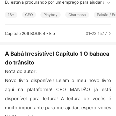
Contos Curtos
Eu estava procurando por um emprego para ajudar a mi
nha mãe e, de quebra, poder sair da casa da minha ami
ga, mas mal podia esperar que o cara que me contratou
18+
CEO
Playboy
Charmoso
Paixão / Er
 para ser sua babá seria Brody Scott, o astro pornô do
 momento. 

Oh, Deus... aquele homem mexe comigo, e eu sei que é e
Capítulo 206 BOOK 4 - Ele
01-23 15:17
rrado. Ele é o meu chefe... mas não posso simplesmente 
resistir. 

A Babá Irresistível Capítulo 1 O babaca
- Porra... não me olhe assim. - Ele resmungou. 

do trânsito
Eu continuei parada, sem reação. 

Não conseguia mexer nenhum músculo do meu corpo. 

Nota do autor:
Eu estava paralisada e os músculos entre as minhas per
nas latejavam incessantemente. Eu podia sentir a excit
Novo livro disponível! Leiam o meu novo livro
ação, e sabia que Brody também. 

aqui na plataforma! CEO MANDÃO já está
O meu chefe sabia que eu estava excitada. 

Droga! 

disponível para leitura! A leitura de vocês é
muito importante para me ajudar, espero vocês
Brody
