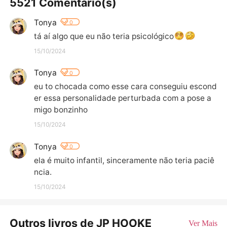
5521 Comentário(s)
Tonya
0
tá aí algo que eu não teria psicológico
15/10/2024
Tonya
0
eu to chocada como esse cara conseguiu escond
er essa personalidade perturbada com a pose a
migo bonzinho
15/10/2024
Tonya
0
ela é muito infantil, sinceramente não teria paciê
ncia.
15/10/2024
Outros livros de JP HOOKE
Ver Mais