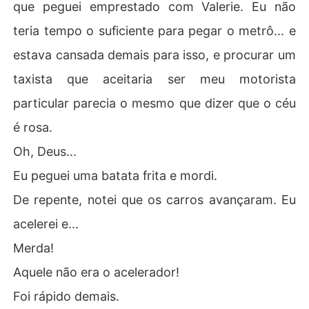
que peguei emprestado com Valerie. Eu não
- Vou tocá-la, meu doce. - Eu disse. - Vou ser o seu prim
eiro homem. 

teria tempo o suficiente para pegar o metrô... e
estava cansada demais para isso, e procurar um
taxista que aceitaria ser meu motorista
particular parecia o mesmo que dizer que o céu
é rosa.
Oh, Deus...
Eu peguei uma batata frita e mordi.
De repente, notei que os carros avançaram. Eu
acelerei e...
Merda!
Aquele não era o acelerador!
Foi rápido demais.