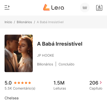
Início
/
Bilionários
/
A Babá Irresistível
0
Início
Loja
Gênero
A Babá Irresistível
Moderno
Histórico
JP HOOKE
Lobisomem
|
Bilionários
Concluído
Sair
Contos
Romance
Baixar App
5.0
1.5M
206
Bilionários
5.5K Comentário(s)
Leituras
Capítulo
Ranking
Chelsea 
