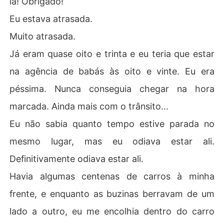
lá! Obrigado!
"Tudo o que é proibido é delicioso."

Eu estava atrasada.
Esse é o meu lema. 

Quando cruzei com Chelsea num acidente, mal podia a
Muito atrasada.
creditar que aquele pequeno furacão seria a babá dos
Já eram quase oito e trinta e eu teria que estar
 meus filhos. Logo senti uma atração louca. A doce e vir
gem Chelsea sentia  o mesmo por mim, eu sabia, mas nã
na agência de babás às oito e vinte. Eu era
o podíamos. 

péssima. Nunca conseguia chegar na hora
Eu não podia tirar a sua pureza. 

Ela não podia me entregá-la. 

marcada. Ainda mais com o trânsito...
Ela era proibida, e eu a desejava ainda mais por isso, m
Eu não sabia quanto tempo estive parada no
as não podia tê-la. Não podia querê-la. 

mesmo lugar, mas eu odiava estar ali.
- S-sim. - Ela conseguiu responder. 

Definitivamente odiava estar ali.
- Não faz ideia do quanto adorei escutar isso, doce me
nina. - Sussurrei, levando meus lábios para perto dos s
Havia algumas centenas de carros à minha
eus. - Eu quis prová-la desde o momento em que a vi. -
frente, e enquanto as buzinas berravam de um
 Confessei. - É tão linda e adorável... 

Minha mão escorregou até sua boceta, e quando toquei 
lado a outro, eu me encolhia dentro do carro
sua pele quente, ela gemeu baixinho. 
