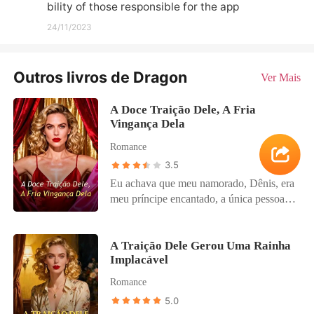
bility of those responsible for the app
24/11/2023
Outros livros de Dragon
Ver Mais
A Doce Traição Dele, A Fria
Vingança Dela
Romance
3.5
Eu achava que meu namorado, Dênis, era
meu príncipe encantado, a única pessoa
que me enxergava em uma família que
me tratava como uma intrusa. Eu estava
enganada. Ele e seu melhor amigo, Ethan,
A Traição Dele Gerou Uma Rainha
Implacável
me drogaram, tiraram fotos íntimas e
vazaram para a faculdade inteira para
Romance
destruir minha reputação e me forçar a
5.0
sair de suas vidas. Minha própria mãe,