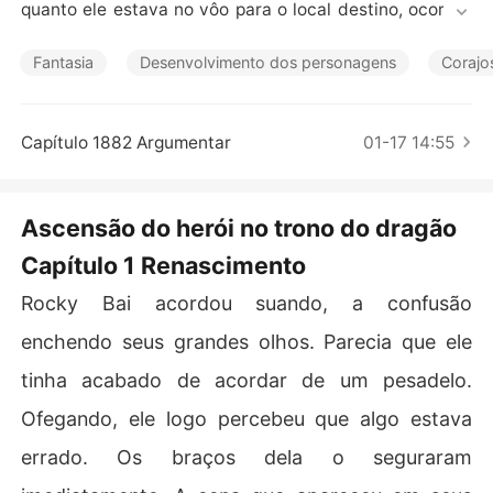
Contos Curtos
quanto ele estava no vôo para o local destino, ocorreu
 um acidente de avião logo antes de desmaiar.

Fantasia
Desenvolvimento dos personagens
Corajo
...

Rocky Bai renasce!

Capítulo 1882 Argumentar
01-17 14:55
Ele salva um dragão e o treina no Sacro Império do Drag
ão. Para sua surpresa,o dragão pode curar doenças e a
Ascensão do herói no trono do dragão
té mesmo trazer pessoas de volta da morte.

Capítulo 1 Renascimento
Com o dragão, Rocky começa uma nova vida. Ele não é
Rocky Bai acordou suando, a confusão
 mais um inútil, mas um ambicioso mestre em artes mar
ciais e manipulador de espíritos da sua geração.

enchendo seus grandes olhos. Parecia que ele
tinha acabado de acordar de um pesadelo.
Vamos participar da aventura deles!
Ofegando, ele logo percebeu que algo estava
errado. Os braços dela o seguraram