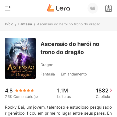
Início
/
Fantasia
/
Ascensão do herói no trono do dragão
0
Início
Loja
Ascensão do herói no
Gênero
trono do dragão
Moderno
Histórico
Lobisomem
Dragon
Sair
Contos
|
Fantasia
Em andamento
Romance
Baixar App
4.8
1.1M
1882
Bilionários
7.5K Comentário(s)
Leituras
Capítulo
Ranking
Rocky Bai, um jovem, talentoso e estudioso pesquisado
r genético, ficou em primeiro lugar entre seus pares. En