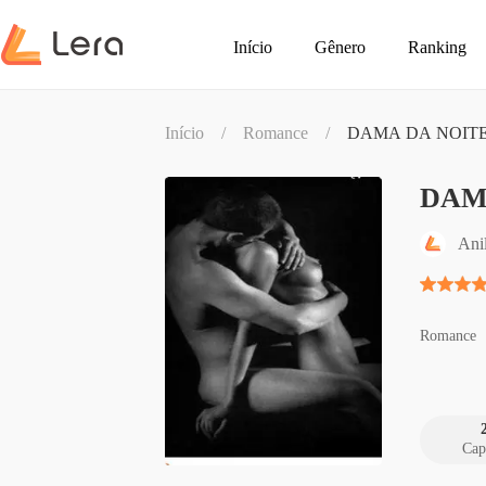
Início
Gênero
Ranking
Início
/
Romance
/
DAMA DA NOIT
DAM
Ani
Romance
Cap