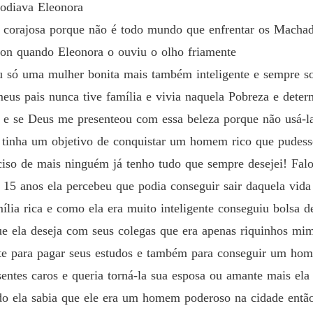
odiava Eleonora
 corajosa porque não é todo mundo que enfrentar os Macha
son quando Eleonora o ouviu o olho friamente
u só uma mulher bonita mais também inteligente e sempre s
eus pais nunca tive família e vivia naquela Pobreza e deter
 e se Deus me presenteou com essa beleza porque não usá-la
 tinha um objetivo de conquistar um homem rico que pudesse
eciso de mais ninguém já tenho tudo que sempre desejei! Fal
15 anos ela percebeu que podia conseguir sair daquela vida 
ília rica e como ela era muito inteligente conseguiu bolsa 
ue ela deseja com seus colegas que era apenas riquinhos mim
ate para pagar seus estudos e também para conseguir um hom
sentes caros e queria torná-la sua esposa ou amante mais el
o ela sabia que ele era um homem poderoso na cidade então 