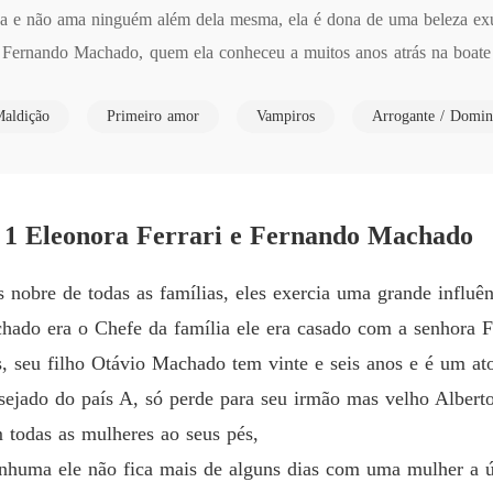
Capítulo
osa e não ama ninguém além dela mesma, ela é dona de uma beleza ex
 Fernando Machado, quem ela conheceu a muitos anos atrás na boate
DAMA 
 paixões dos homens, quando Fernando Machado morreu deixou a metad
Capítulo
aldição
Primeiro amor
Vampiros
Arrogante / Domin
bre do país A, mais o destino acabou fazendo Alberto Machado conhe
DAMA 
ado e também conhecido em todo o país por ser um homem arrogante, 
Capítul
DAMA 
ora Ferrari e o arrogante Alberto Machado.
Capítulo
 Eleonora Ferrari e Fernando Machado
DAMA 
 nobre de todas as famílias, eles exercia uma grande influê
Capítul
hado era o Chefe da família ele era casado com a senhora 
DAMA 
, seu filho Otávio Machado tem vinte e seis anos e é um a
Capítul
desejado do país A, só perde para seu irmão mas velho Alber
DAMA 
 todas as mulheres ao seus pés,
Capítul
huma ele não fica mais de alguns dias com uma mulher a ú
DAMA 