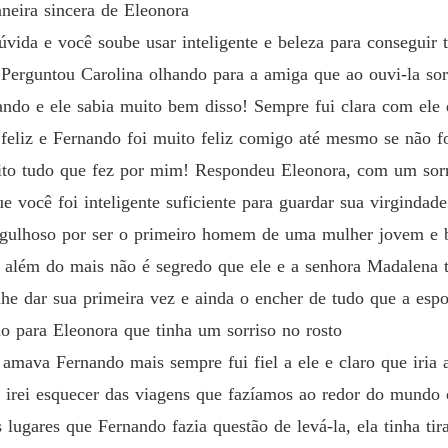
neira sincera de Eleonora
dúvida e você soube usar inteligente e beleza para consegui
erguntou Carolina olhando para a amiga que ao ouvi-la sor
ando e ele sabia muito bem disso! Sempre fui clara com ele 
eliz e Fernando foi muito feliz comigo até mesmo se não fo
eito tudo que fez por mim! Respondeu Eleonora, com um sorr
 você foi inteligente suficiente para guardar sua virgindade 
rgulhoso por ser o primeiro homem de uma mulher jovem e b
r além do mais não é segredo que ele e a senhora Madalena 
he dar sua primeira vez e ainda o encher de tudo que a esp
do para Eleonora que tinha um sorriso no rosto
mava Fernando mais sempre fui fiel a ele e claro que iria agr
 irei esquecer das viagens que fazíamos ao redor do mundo 
lugares que Fernando fazia questão de levá-la, ela tinha ti