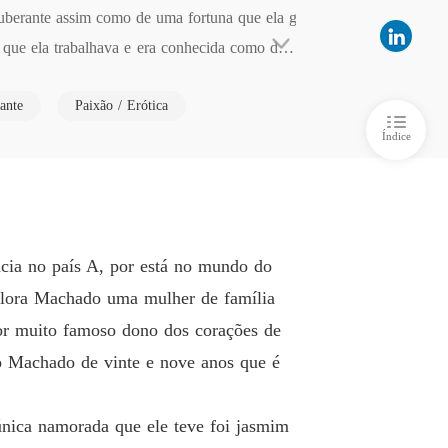
 5 O Interesse de Alberto por Eleonora!
03/04/2023
uberante assim como de uma fortuna que ela g
 que ela trabalhava e era conhecida como dam
DA NOITE
e de sua fortuna para Eleonora o que a torno
 6 A obsessão de Reginaldo por Eleonora!
03/04/2023
ante
Paixão / Erótica
cer Eleonora e se apaixonar por ela, ele era 
DA NOITE
e o solteiro mais cobiçado por todas as mulh
Índice
o 7 Um Jantar Cheio De Emoção 🌺
03/04/2023
DA NOITE
 8 O Conselho Da Senhora Flora!!
03/04/2023
DA NOITE
ncia no país A, por está no mundo do
o 9 Eu continuo te amando ❤️
03/04/2023
Flora Machado uma mulher de família
DA NOITE
tor muito famoso dono dos corações de
o 10 Meu Único Sentimento Por você é Ódio!!
03/04/2023
to Machado de vinte e nove anos que é
DA NOITE
o 11 A Preocupação Dos Amigos De Eleonora !!
02/06/2023
nica namorada que ele teve foi jasmim
DA NOITE