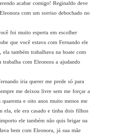
DA NOITE
uerendo acabar comigo! Reginaldo deve
Capítulo 19 O Plano De Reginaldo Para Afastar Alberto De Eleonora!!
06/06/2023
o Eleonora com um sorriso debochado no
DA NOITE
o 20 Uma Mulher Oferecida!!!
06/06/2023
você foi muito esperta em escolher
DA NOITE
oube que você estava com Fernando ele
 21 As Fofocas Se Espalhou Rápido!!!!!
07/06/2023
a, ela também trabalhava na boate com
DA NOITE
la trabalha com Eleonora a ajudando
lo 22 FOI NO MATO MESMO 🌾🌵
07/06/2023
DA NOITE
Fernando iria querer me prede só para
 23 Uma Conversa Sincera!!!!
08/06/2023
sempre me deixou livre sem me forçar a
DA NOITE
as quarenta e oito anos muito menos me
 24 Irei Dar O Golpe Da Barriga!!!!
08/06/2023
la, ele era casado e tinha dois filhos
importo ele também não quis brigar na
DA NOITE
Capítulo 25 Quem É A Mulher Que Alberto Está Apaixonado
09/06/2023
e dava bem com Eleonora, já sua mãe