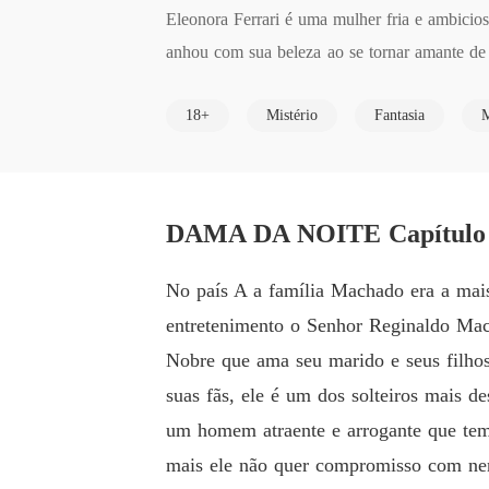
Eleonora Ferrari é uma mulher fria e ambici
anhou com sua beleza ao se tornar amante de
a da noite, ela sempre despertou o desejo e
18+
Mistério
Fantasia
M
u inimiga dos Machado que era uma família no
o filho mais velho do senhor Reginaldo Mach
eres só país.

E assim começa a história da ambiciosa Eleon
DAMA DA NOITE Capítulo 1
No país A a família Machado era a mais
entretenimento o Senhor Reginaldo Mac
Nobre que ama seu marido e seus filhos
suas fãs, ele é um dos solteiros mais 
um homem atraente e arrogante que tem
mais ele não quer compromisso com nen