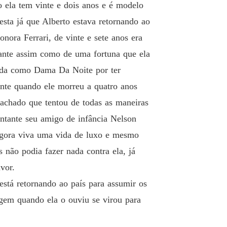
o ela tem vinte e dois anos e é modelo
 12 Uma Briga Entre Alberto e Nicolas!!!
02/06/2023
sta já que Alberto estava retornando ao
DA NOITE
nora Ferrari, de vinte e sete anos era
 13 Alberto ciumento.....
03/06/2023
nte assim como de uma fortuna que ela
DA NOITE
cida como Dama Da Noite por ter
Capítulo 14 A Paixão e Desejo De Alberto Por Eleonora!!
03/06/2023
te quando ele morreu a quatro anos
DA NOITE
Machado que tentou de todas as maneiras
o 15 Quero Ter Um Filho Com Você!!!
04/06/2023
ntante seu amigo de infância Nelson
DA NOITE
 agora viva uma vida de luxo e mesmo
o 16 O Novo Vizinho!!
04/06/2023
 não podia fazer nada contra ela, já
DA NOITE
vor.
Capítulo 17 Reginaldo Descobre Que Alberto Saiu Com Eleonora!!!
05/06/2023
stá retornando ao país para assumir os
DA NOITE
gem quando ela o ouviu se virou para
o 18 Os Negócios de Eleonora
05/06/2023