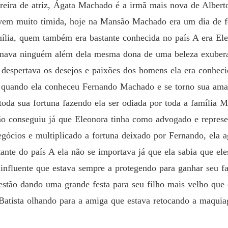
rreira de atriz, Ágata Machado é a irmã mais nova de Albert
Capítulo
ovem muito tímida, hoje na Mansão Machado era um dia de fe
DAMA 
ília, quem também era bastante conhecida no país A era Eleo
Capítulo
amava ninguém além dela mesma dona de uma beleza exubera
DAMA 
 despertava os desejos e paixões dos homens ela era conhe
quando ela conheceu Fernando Machado e se torno sua aman
DAMA 
toda sua fortuna fazendo ela ser odiada por toda a família 
Capítul
ão conseguiu já que Eleonora tinha como advogado e represe
DAMA 
negócios e multiplicado a fortuna deixado por Fernando, ela
Capítul
ante do país A ela não se importava já que ela sabia que eles
DAMA 
influente que estava sempre a protegendo para ganhar seu fa
stão dando uma grande festa para seu filho mais velho que e
DAMA 
Batista olhando para a amiga que estava retocando a maquia
Capítul