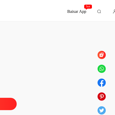
hot
Baixar App
Capítulo 25 Quem É A Mulher Que Alberto Está
do
DA NOITE
o 1 Eleonora Ferrari e Fernando Machado
03/04/2023
DA NOITE
 2 Alberto Machado....
03/04/2023
DA NOITE
Capítulo 3 Uma Pessoalidade e Duas Pessoas Diferentes
03/04/2023
DA NOITE
 4 O Primeiro Encontro
03/04/2023
DA NOITE