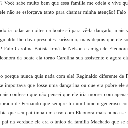
DAMA 
ós? Você sabe muito bem que essa família me odeia e vive q
 ele não se esforçava tanto para chamar minha atenção! Fal
DAMA 
Capítul
do ia todas as noites na boate só para vê-la dançado, mais 
DAMA 
naldo lhe dava presentes caríssimo, mais depois que ele s
Capítulo
a! Falo Carolina Batista irmã de Nelson e amiga de Eleonor
DAMA 
eonora da boate ela torno Carolina sua assistente e agora e
Capítu
DAMA 
igo porque nunca quis nada com ele! Reginaldo diferente de 
Capítulo
se importava que fosse uma dançarina ou que era pobre ele 
DAMA 
, mais confesso que não pensei que ele iria morrer com apen
Capítulo
mbrado de Fernando que sempre foi um homem generoso com e
abia que seu pai tinha um caso com Eleonora mais nunca se 
DAMA 
eu pai na verdade ele era o único da família Machado que s