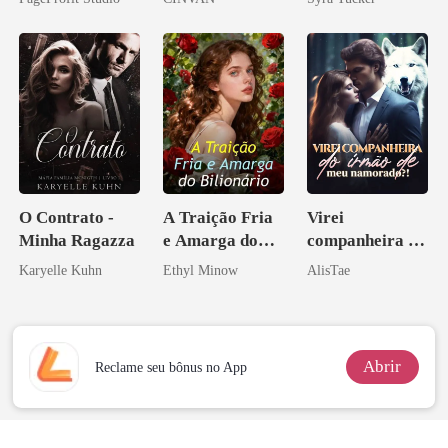
eu a deixei
O Contrato -
A Traição Fria
Virei
Minha Ragazza
e Amarga do
companheira do
Bilionário
irmão de meu
Karyelle Kuhn
Ethyl Minow
AlisTae
namorado?!
Abrir
Reclame seu bônus no App