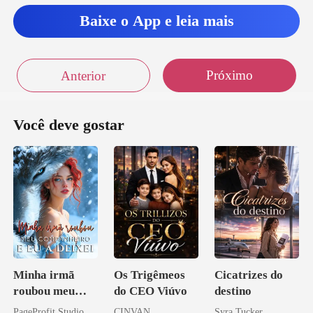
Baixe o App e leia mais
Próximo
Anterior
Você deve gostar
Minha irmã
Os Trigêmeos
Cicatrizes do
roubou meu
do CEO Viúvo
destino
companheiro e
PageProfit Studio
CINVAN
Syra Tucker