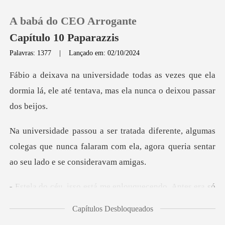
A babá do CEO Arrogante
Capítulo 10 Paparazzis
Palavras: 1377
|
Lançado em: 02/10/2024
0
vezes que ela
dormia lá, ele até tentava,
Loja
lgumas
Histórico
colegas que nunca falaram com ela, agora q
Sair
tá me enlouquecendo. Ant
Baixar App
Capítulos Desbloqueados