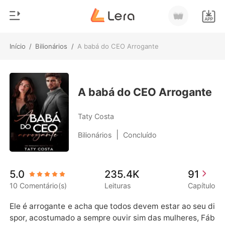
Início
/
Bilionários
/
A babá do CEO Arrogante
0
Início
Loja
Gênero
A babá do CEO Arrogante
Moderno
Histórico
Taty Costa
Lobisomem
|
Bilionários
Concluído
Sair
Contos
Romance
Baixar App
5.0
235.4K
91
Bilionários
10 Comentário(s)
Leituras
Capítulo
Ranking
Ele é arrogante e acha que todos devem estar ao seu di
spor, acostumado a sempre ouvir sim das mulheres, Fáb