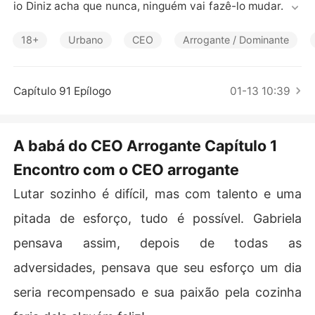
Contos Curtos
io Diniz acha que nunca, ninguém vai fazê-lo mudar. Do
no de uma editora famosa, Fábio vê no trabalho um esc
ape perfeito de sua vida solitária.

18+
Urbano
CEO
Arrogante / Dominante
Até que por acidente ele conhece Gabriela Castilho, um
a jovem estudante que batalha para realizar seu sonho
 de se formar em gastronomia. 

Capítulo 91 Epílogo
01-13 10:39
Por coincidência Gabriela é contratada para ser babá d
a filha de Fábio e se mostrará um desafio para ele.

Gabriela se recusa a dizer até mesmo seu nome, no me
A babá do CEO Arrogante Capítulo 1
smo momento em que rouba o coração do CEO.

Encontro com o CEO arrogante
Um romance se desenha entre receitas, risadas e muita 
emoção. Segredos do passado serão revelados e a bab
Lutar sozinho é difícil, mas com talento e uma
á do CEO arrogante terá que enfrentar seus medos se q
pitada de esforço, tudo é possível. Gabriela
pensava assim, depois de todas as
adversidades, pensava que seu esforço um dia
seria recompensado e sua paixão pela cozinha