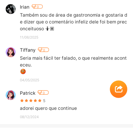
Irian
0
Também sou de área de gastronomia e gostaria d
e dizer que o comentário infeliz dele foi bem prec
onceituoso 🤷🏽
11/06/2025
Tiffany
0
Seria mais fácil ter falado, o que realmente acont
eceu. 
04/05/2025
Patrick
0
5
adorei quero que continue
08/12/2024