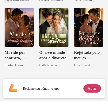
Marido por
O novo mundo
Rejeitada pelo
contrato,
após o divórcio
meu ex,
amante de
desejada pelo
Plastic Thorn
Calla Rhodes
Glitch Petal
coração
pai dele
Abrir
Reclame seu bônus no App