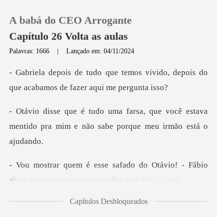
A babá do CEO Arrogante
Capítulo 26 Volta as aulas
Palavras: 1666
|
Lançado em: 04/11/2024
0
os vivido, depois do
que acabamos
Loja
ue você estava
mentido pra mim e não s
Histórico
Sair
Otávio! - Fábio
abriu a gaveta e p
Baixar App
Capítulos Desbloqueados
sentou na