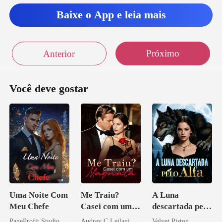
Baixe o App e leia mais
Próximo
Anterior
Você deve gostar
Uma Noite Com
Me Traiu?
A Luna
Meu Chefe
Casei com um
descartada pelo
Magnata
Alfa
PageProfit Studio
Audrey C Leilani
Velvet Piston