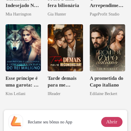
Indesejado Na
fera bilionária
Arrependiment
Máfia
o do Alfa:
Mia Harrington
Gia Hunter
PageProfit Studio
Perder Sua
Verdadeira
Companheira
Esse príncipe é
Tarde demais
A prometida do
uma garota: A
para me
Capo italiano
companheira
reconquistar!
Kiss Leilani
IReader
Edilaine Beckert
escrava do rei
maligno
Abrir
Reclame seu bônus no App