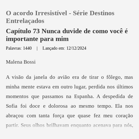
O acordo Irresistível - Série Destinos
Entrelaçados
Capítulo 73 Nunca duvide de como você é
importante para mim
0
Palavras: 1440
|
Lançado em: 12/12/2024
na B
Loja
Histórico
entos que passamos na Espanha. A despedida de
Sair
Sofia foi doce e dolorosa ao mesmo tempo. Ela nos
abraçou com tant
Baixar App