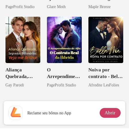
Casei com o
de mim
vida e um
PageProfit Studio
Glare Moth
Maple Breeze
Bilionário
homem melhor
Inimigo Dele
Aliança
O
Noiva por
Quebrada,
Arrependiment
contrato - Bella
Segredos
o do Alfa: O
Mia
Gay Parodi
PageProfit Studio
Afrodite LesFolies
Bilionários:
Contrato Real
Veja-me Brilhar
da Híbrida
Abrir
Reclame seu bônus no App