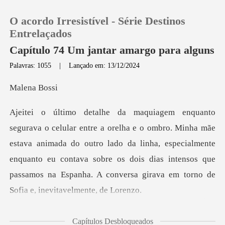
O acordo Irresistível - Série Destinos
Entrelaçados
Capítulo 74 Um jantar amargo para alguns
Palavras: 1055
|
Lançado em: 13/12/2024
0
na B
Loja
mãe
Histórico
estava animada do outro lado da linha, especialmente
enquanto eu contava sobre os dois dias in
Sair
Baixar App
agina, mãe, -
Capítulos Desbloqueados