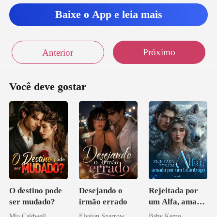
Baixe o App e leia mais
Próximo
Anterior
Você deve gostar
O destino pode
Desejando o
Rejeitada por
ser mudado?
irmão errado
um Alfa, amada
por um
Mia Caldwell
Elysian Sparrow
Baby Kemo