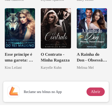
Licantropo
Esse príncipe é
O Contrato -
A Rainha do
uma garota: A
Minha Ragazza
Don - Obsessão,
companheira
Paixão e Sangue
Kiss Leilani
Karyelle Kuhn
Melissa Mel
escrava do rei
maligno
Abrir
Reclame seu bônus no App