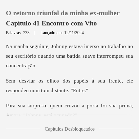
O retorno triunfal da minha ex-mulher
Capítulo 41 Encontro com Vito
Palavras: 733
|
Lançado em: 12/11/2024
0
o trabalho no
seu escritório quando uma b
Loja
éis à sua frente, ele
Histórico
respon
Sair
ou a porta foi sua prima,
Am
Baixar App
Capítulos Desbloqueados
seu tio Hobson