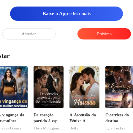
Baixe o App e leia mais
Anterior
Próximo
star
 vingança da
De coração
A Ascensão da
Cicatrizes do
x-mulher
partido à esposa
Fênix: A
destino
urvilínea
de um
Vingança da
ieves Gomez
Theo Montgomery
Betty
Syra Tucker
bilionário
Herdeira