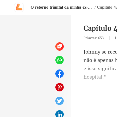
O retorno triunfal da minha ex-mulher
/
Capítulo 4
Capítulo 
|
Palavras: 653
L
ão é apenas 
e is