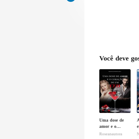
m
Você deve go
Uma dose de
A
amor e o
e
coração de um
c
Roseanautora
N
CEO, por favor