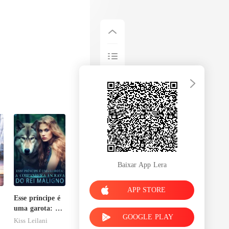
Baixar App Lera
APP STORE
Esse príncipe é
uma garota: A
GOOGLE PLAY
companheira
Kiss Leilani
escrava do rei