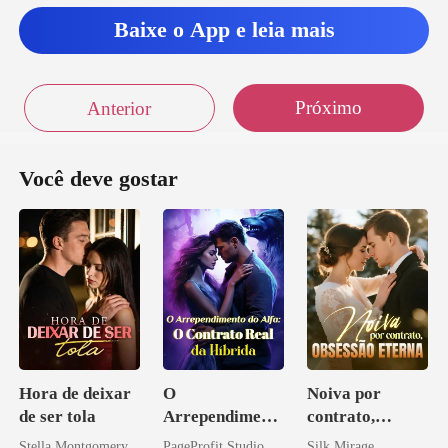
Baixe o App e leia mais
Próximo
Anterior
Você deve gostar
Hora de deixar
O
Noiva por
de ser tola
Arrependiment
contrato,
o do Alfa: O
obsessão eterna
Stella Montgomery
PageProfit Studio
Silk Mirage