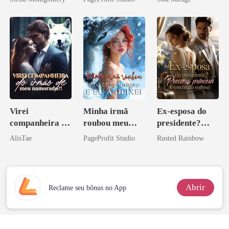
Contrato Real
da Híbrida
Virei
Minha irmã
Ex-esposa do
companheira do
roubou meu
presidente?
irmão de meu
companheiro e
Preciosa
AlisTae
PageProfit Studio
Rusted Rainbow
namorado?!
eu a deixei
princesa de uma
família
mafiosa!
Abrir
Reclame seu bônus no App