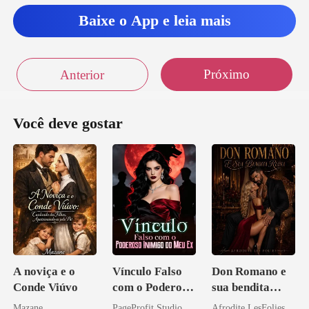
Baixe o App e leia mais
Próximo
Anterior
Você deve gostar
A noviça e o
Vínculo Falso
Don Romano e
Conde Viúvo
com o Poderoso
sua bendita
Inimigo do Meu
ruína
Mazane
PageProfit Studio
Afrodite LesFolies