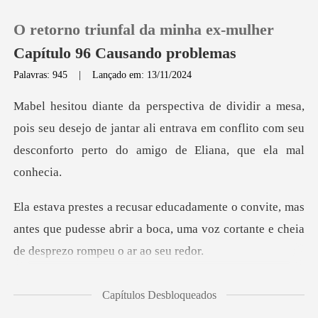
O retorno triunfal da minha ex-mulher
Capítulo 96 Causando problemas
Palavras: 945
|
Lançado em: 13/11/2024
0
is seu desejo de jantar ali entrava em conflito com seu
Loja
d
Histórico
e, mas
Sair
antes que pudesse abrir a boca, uma voz cor
Baixar App
as pes
Capítulos Desbloqueados