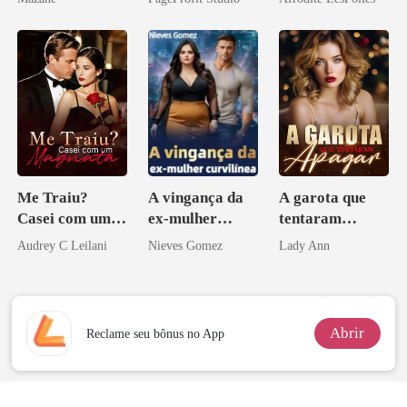
Ex
Me Traiu?
A vingança da
A garota que
Casei com um
ex-mulher
tentaram
Magnata
curvilínea
apagar
Audrey C Leilani
Nieves Gomez
Lady Ann
Abrir
Reclame seu bônus no App