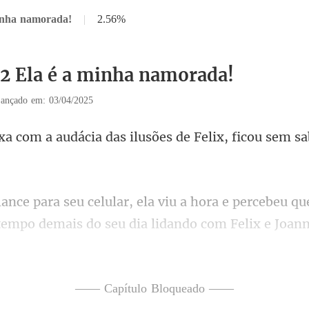
inha namorada!
|
2.56%
32 Ela é a minha namorada!
ançado em: 03/04/2025
cia das ilusões de Felix, f
hora e percebeu que
 tempo
mim, o problema é seu. Ag
—— Capítulo Bloqueado ——