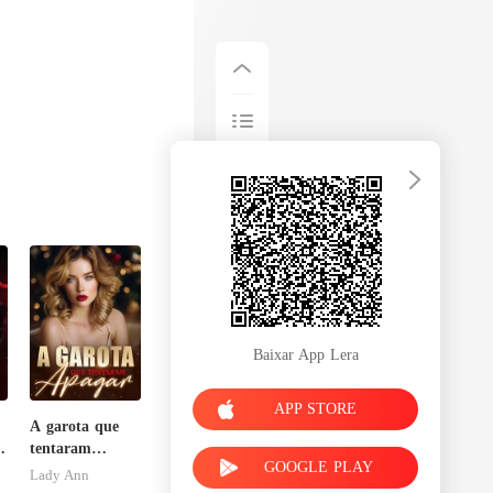
Baixar App Lera
APP STORE
A garota que
o
tentaram
GOOGLE PLAY
apagar
Lady Ann