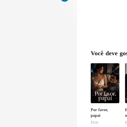
Você deve go
Por favor,
E
papai
o
a
EliJa
E