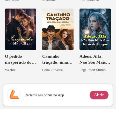
Noivo
O pedido
Caminho
Adeus, Alfa.
inesperado do
traçado: uma
Não Sou Mais
meu chefe
babá na fazenda
Sua Bolsa de
Weeble
Célia Oliveira
PageProfit Studio
Sangue
Abrir
Reclame seu bônus no App