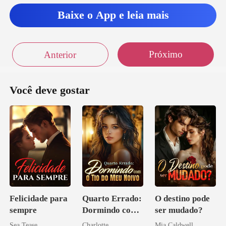
Baixe o App e leia mais
Próximo
Anterior
Você deve gostar
Felicidade para
Quarto Errado:
O destino pode
sempre
Dormindo com
ser mudado?
o Tio do Meu
Sea Tease
Charlotte
Mia Caldwell