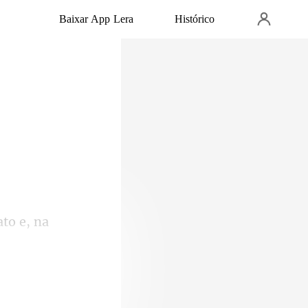
Baixar App Lera
Histórico
ato e, na
mulher