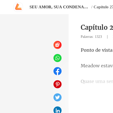
SEU AMOR, SUA CONDENAÇÃO (Um Romance Erótico com um Bilionário)
/
Capítulo 2
Capítulo 
|
Palavras: 1323
vista
superfície, a