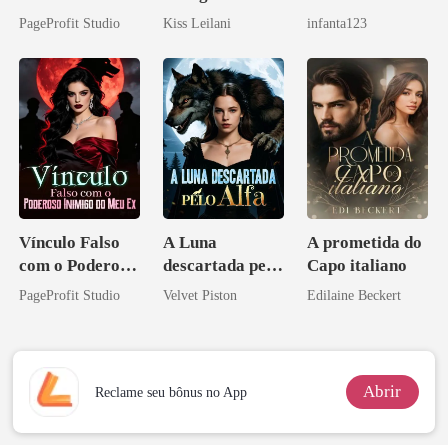
Casei com o
companheira
Alfa depois que
PageProfit Studio
Kiss Leilani
infanta123
Bilionário
escrava do rei
a rejeitei
Inimigo Dele
maligno
Vínculo Falso
A Luna
A prometida do
com o Poderoso
descartada pelo
Capo italiano
Inimigo do Meu
Alfa
PageProfit Studio
Velvet Piston
Edilaine Beckert
Ex
Abrir
Reclame seu bônus no App