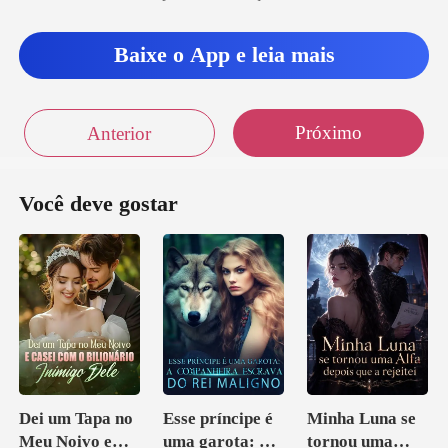
Baixe o App e leia mais
Próximo
Anterior
Você deve gostar
Dei um Tapa no
Esse príncipe é
Minha Luna se
Meu Noivo e
uma garota: A
tornou uma