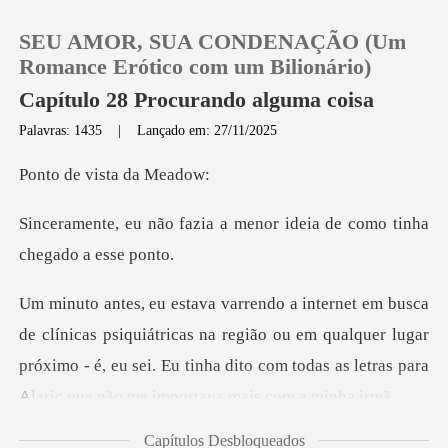
SEU AMOR, SUA CONDENAÇÃO (Um
Romance Erótico com um Bilionário)
Capítulo 28 Procurando alguma coisa
Palavras: 1435
|
Lançado em: 27/11/2025
0
vista d
Loja
a a menor ideia de como t
Histórico
Sair
átricas na região ou em qualquer lugar
próximo - é, eu sei. Eu tinha dito
Baixar App
Capítulos Desbloqueados
min