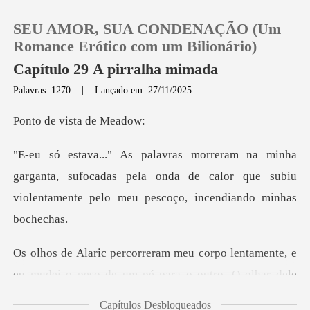
SEU AMOR, SUA CONDENAÇÃO (Um
Romance Erótico com um Bilionário)
Capítulo 29 A pirralha mimada
Palavras: 1270
|
Lançado em: 27/11/2025
0
vista d
Loja
ganta, sufocadas pela onda de calor que subiu
Histórico
violent
Sair
e
Baixar App
eu mudei o peso de um pé para o outro. O olhar de
Capítulos Desbloqueados