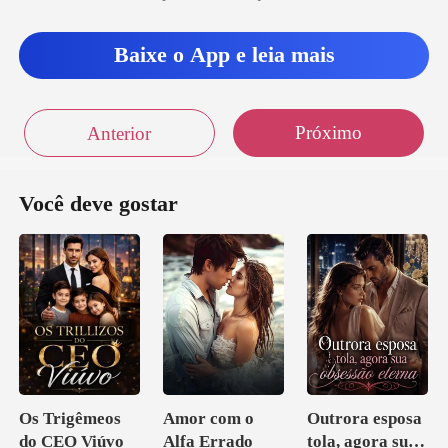
Baixe o App e leia mais
Próximo
Anterior
Você deve gostar
Os Trigêmeos
Amor com o
Outrora esposa
do CEO Viúvo
Alfa Errado
tola, agora sua