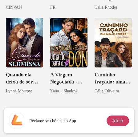
obsessão eterna
CINVAN
PR
Calla Rhodes
Quando ela
A Virgem
Caminho
deixa de ser
Negociada -
traçado: uma
submissa
Uma flor para o
babá na fazenda
Lynna Morrow
Yana _ Shadow
Célia Oliveira
Don
Abrir
Reclame seu bônus no App