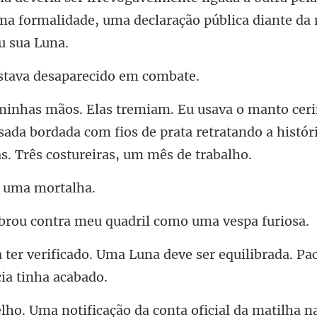
ma f
tava desaparec
ada bordada com fios de prata retratando a histó
a uma
ontra meu quadril co
Luna deve ser equilibrada. Pa
ação da conta oficial da matil