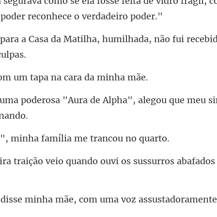
feita de vidro frágil, 
tilha, humilhada, não fui receb
m um tapa na ca
a de Alpha", alegou que meu s
minha família me
io quando ouvi os sussurros
nha mãe, com uma voz as