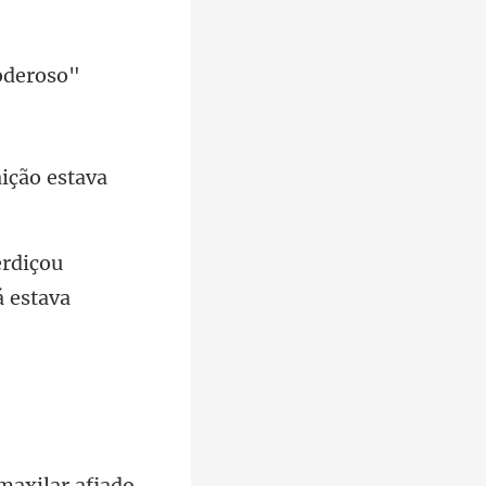
içou
xilar afiado