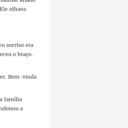
era
rec
er.
lia
ando