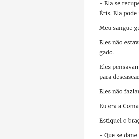
Éris. Ela pode
angue
e