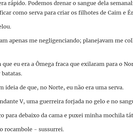
e dela semanal
 ficar
me negligenciando; plane
fraca que exilaram para o Nor
a de que, no Norte,
, uma guerreira forja
baixo da cama e puxei mi
 o rocambol