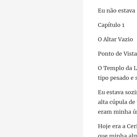
ítu
tar
e Vista
tipo
alta cúpula de
m