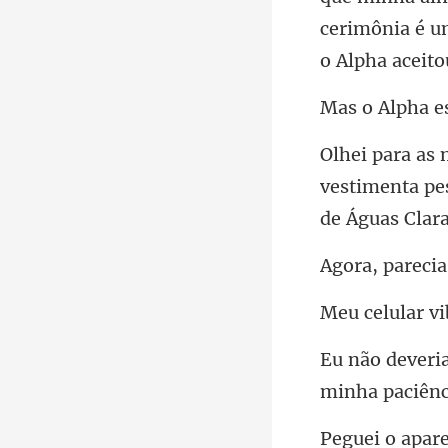
cerimônia é u
vestimenta pes
reci