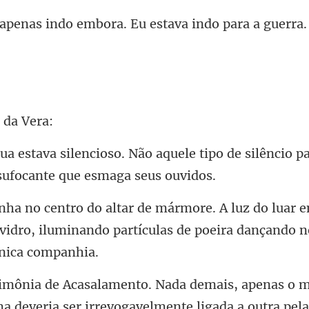
indo embora. Eu estav
ele tipo de silêncio p
uar e
 vidro, iluminando partícula
a deveria ser irrevogavelmente ligada a outra pela