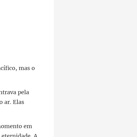
acífico, mas o
ntrava pela
 eternidade. A