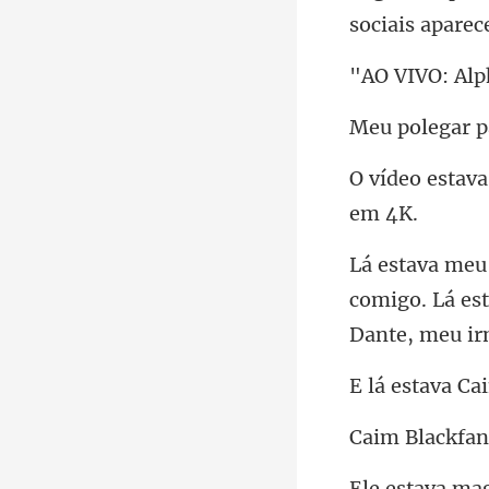
comigo. Lá es
estav