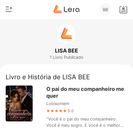
0
Início
Loja
Gênero
LISA BEE
1 Livro Publicado
Moderno
Histórico
Lobisomem
Livro e História de LISA BEE
Sair
Contos
O pai do meu companheiro me
Romance
quer
Baixar App
Lobisomem
Bilionários
5.0
Ranking
"Você é o pai do meu companheiro.
Você é meu sogro. E você é o melhor
amigo do meu pai. Como pode dizer