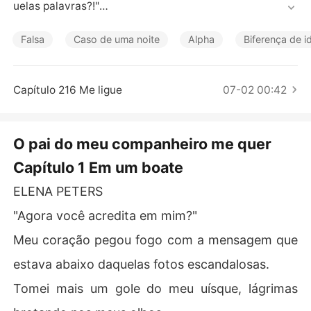
Contos Curtos
uelas palavras?!"

"Se você quer dizer que estou completamente obcecad
Falsa
Caso de uma noite
Alpha
Biferença de i
o por você, que vou te foder tão forte que você não sen
tirá mais nada por outros pênis? Que arruinei seu casa
mento com meu filho? Ou... que você nunca vai se livrar 
Capítulo 216 Me ligue
07-02 00:42
de mim?"

"Vince, por favor...!" Meus gritos obscenos foram abafa
O pai do meu companheiro me quer
dos pela sua mão grande sobre minha boca. 

Capítulo 1 Em um boate
Ele penetrou mais fundo, me levando às lágrimas e grito
ELENA PETERS
s, enquanto eu implorava para que ele parasse, com me
do de sermos pegos. 

"Agora você acredita em mim?"
Meu coração pegou fogo com a mensagem que
***

estava abaixo daquelas fotos escandalosas.
Tive uma noite com ele, o pai do meu companheiro. Eu n
Tomei mais um gole do meu uísque, lágrimas
ão deveria ter feito isso, mas estava tão amargurada, já 
que meu companheiro estava dormindo com minha mei