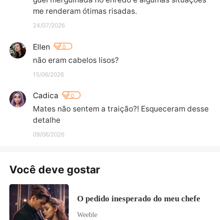
me renderam ótimas risadas.
24/07/2026
Ellen
0
não eram cabelos lisos?
15/06/2026
Cadica
0
Mates não sentem a traição?! Esqueceram desse 
detalhe
09/06/2026
Você deve gostar
O pedido inesperado do meu chefe
Weeble