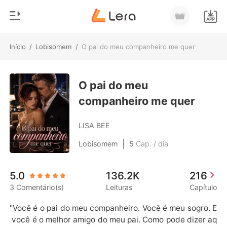
Início
/
Lobisomem
/
O pai do meu companheiro me quer
0
Início
Loja
O pai do meu
Gênero
companheiro me quer
Moderno
Histórico
Lobisomem
LISA BEE
Sair
Contos
|
Lobisomem
5
Cap. / dia
Romance
Baixar App
5.0
136.2K
216
Bilionários
3 Comentário(s)
Leituras
Capítulo
Ranking
"Você é o pai do meu companheiro. Você é meu sogro. E
 você é o melhor amigo do meu pai. Como pode dizer aq