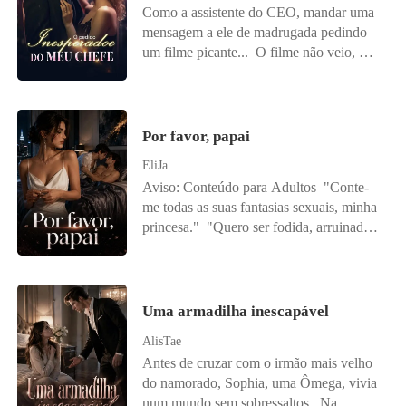
Como a assistente do CEO, mandar uma
mensagem a ele de madrugada pedindo
um filme picante... O filme não veio, mas
o CEO apareceu à porta: "Não tenho o
filme, mas posso dar uma demonstração
prática." Após uma noite de intimidade,
Bethany já se preparava para ser
Por favor, papai
demitida, mas então... "Considere casar-
EliJa
se comigo." "Senhor Bates, você não
Aviso: Conteúdo para Adultos "Conte-
está brincando, né?!"
me todas as suas fantasias sexuais, minha
princesa." "Quero ser fodida, arruinada,
sufocada e marcada até me tornar um
caos de gemidos e lágrimas sem controle
sobre os lençóis, papai." O mundo de
Grace desmoronou na noite em que
Uma armadilha inescapável
descobriu que seu noivo era gay.
AlisTae
Embriagada, devastada e desesperada
Antes de cruzar com o irmão mais velho
para esquecer, ela entrou no quarto de
do namorado, Sophia, uma Ômega, vivia
hotel errado e foi parar nos braços de
num mundo sem sobressaltos. Na