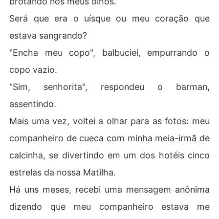
brotando nos meus olhos.
a-irmã. 

Será que era o uísque ou meu coração que
Aquela noite marcou o início da sua obsessão insana, e
estava sangrando?
 então percebi que ele não era o sogro sensato e calmo
"Encha meu copo", balbuciei, empurrando o
 que sempre pensei que fosse. 

copo vazio.
Por trás daquela máscara, havia um homem obsessivo,
"Sim, senhorita", respondeu o barman,
 manipulador e controlador que jurou nunca me deixar ir 
e faria qualquer coisa para me manter, inclusive arruina
assentindo.
r minha vida. 

Mais uma vez, voltei a olhar para as fotos: meu
Agora, eu estava presa nesse relacionamento erótico cl
companheiro de cueca com minha meia-irmã de
andestino, me vendo mais viciada nele a cada dia. 

calcinha, se divertindo em um dos hotéis cinco
O que eu deveria fazer para me libertar desse vínculo e
estrelas da nossa Matilha.
rótico, mas tóxico, que compartilhávamos?
Há uns meses, recebi uma mensagem anônima
dizendo que meu companheiro estava me