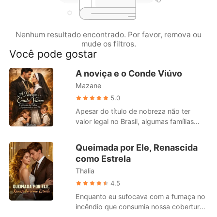
Contos Curtos
Nenhum resultado encontrado. Por favor, remova ou
mude os filtros.
Você pode gostar
A noviça e o Conde Viúvo
Mazane
5.0
Apesar do título de nobreza não ter
valor legal no Brasil, algumas famílias
ainda mantém suas tradições e
costumes. É o caso da família
Queimada por Ele, Renascida
Alencastro. Neste cenário, Maria Clara,
como Estrela
uma jovem professora e aspirante a
Thalia
freira, órfã, criada entre as irmãs do
Instituto Santa Bárbara, é enviada pela
4.5
madre superiora para trabalhar como
Enquanto eu sufocava com a fumaça no
babá e educadora no Solar Alencastro,
incêndio que consumia nossa cobertura
uma propriedade imponente pertencente
em Nova York, meu marido estava ao