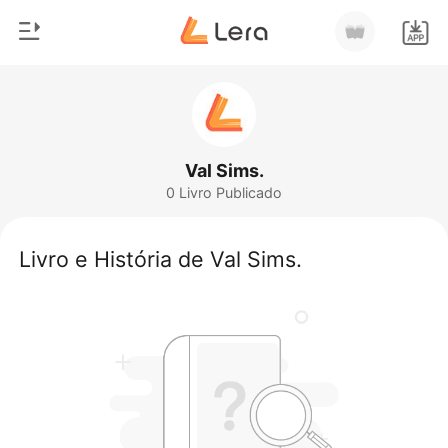
0
Início
Loja
Gênero
Val Sims.
0 Livro Publicado
Moderno
Histórico
Lobisomem
Livro e História de Val Sims.
Sair
Contos
Romance
Baixar App
Bilionários
Ranking