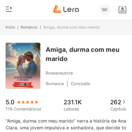
Início
/
Romance
/
Amiga, durma com meu marido
0
Início
Loja
Amiga, durma com meu
Gênero
marido
Moderno
Histórico
Lobisomem
Roseanautora
Sair
Contos
|
Romance
Concluído
Romance
Baixar App
5.0
231.1K
262
Bilionários
119 Comentário(s)
Leituras
Capítulo
Ranking
"Amiga, durma com meu marido" narra a história de Ana 
Clara, uma jovem impulsiva e sonhadora, que decide to