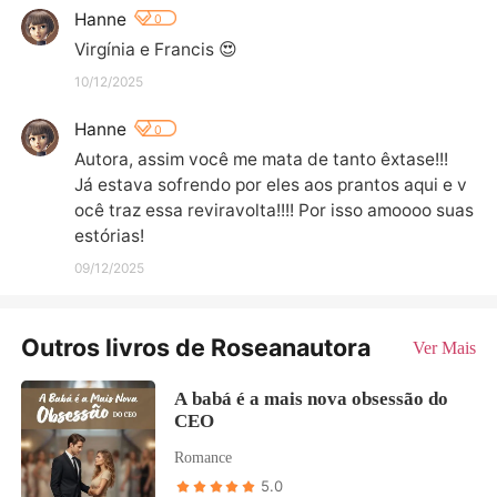
Hanne
0
Virgínia e Francis 😍
10/12/2025
Hanne
0
Autora, assim você me mata de tanto êxtase!!!

Já estava sofrendo por eles aos prantos aqui e v
ocê traz essa reviravolta!!!! Por isso amoooo suas 
estórias!
09/12/2025
Outros livros de Roseanautora
Ver Mais
A babá é a mais nova obsessão do
CEO
Romance
5.0