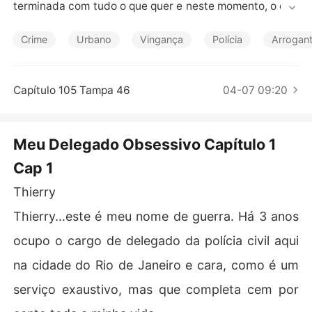
Contos Curtos
terminada com tudo o que quer e neste momento, o que 
ela mais quer é ser a melhor estagiária para o Delegado
 Thierry, um homem que apenas com a sua presença a d
Crime
Urbano
Vingança
Polícia
Arrogant
esestrutura e a faz querer coisas que nunca imaginou q
uerer. Ser tocada de várias formas, fodida e várias posi
ções e lugares e gozar como nunca antes, não só para s
Capítulo 105 Tampa 46
04-07 09:20
atisfazer o seu incrível Delegado, que diga-se de passa
gem, sem está à disposição para lhe mostrar o significa
do das palavras quente, intenso, tesão, prazer, mas tam
Meu Delegado Obsessivo Capítulo 1
bém, para se sentir completa, principalmente por isso.

Cap 1
Aqui encontra-se o livro 1 e o livro 2
Thierry
Thierry...este é meu nome de guerra. Há 3 anos
ocupo o cargo de delegado da polícia civil aqui
na cidade do Rio de Janeiro e cara, como é um
serviço exaustivo, mas que completa cem por