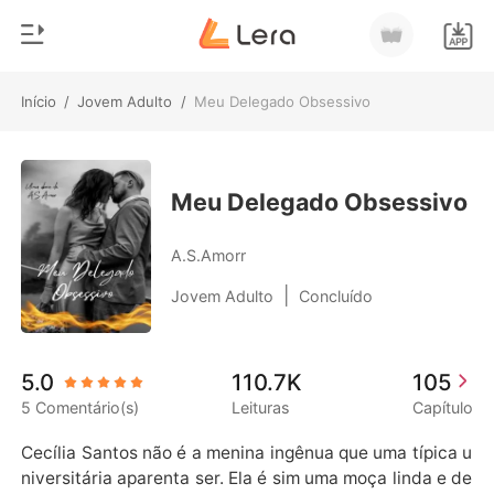
Início
/
Jovem Adulto
/
Meu Delegado Obsessivo
0
Início
Loja
Gênero
Meu Delegado Obsessivo
Moderno
Histórico
A.S.Amorr
Lobisomem
|
Jovem Adulto
Concluído
Sair
Contos
Romance
Baixar App
5.0
110.7K
105
Bilionários
5 Comentário(s)
Leituras
Capítulo
Ranking
Cecília Santos não é a menina ingênua que uma típica u
niversitária aparenta ser. Ela é sim uma moça linda e de