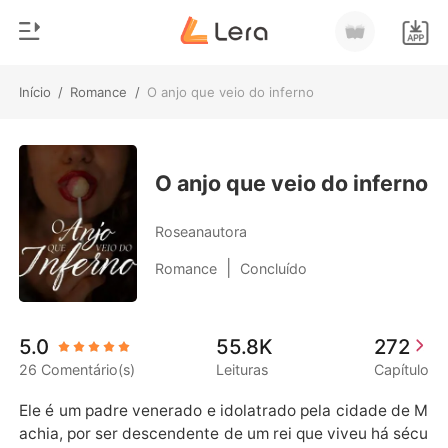
Início
/
Romance
/
O anjo que veio do inferno
0
Início
Loja
Gênero
O anjo que veio do inferno
Moderno
Histórico
Roseanautora
Lobisomem
|
Romance
Concluído
Sair
Contos
Romance
Baixar App
5.0
55.8K
272
Bilionários
26 Comentário(s)
Leituras
Capítulo
Ranking
Ele é um padre venerado e idolatrado pela cidade de M
achia, por ser descendente de um rei que viveu há sécu