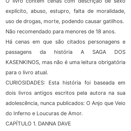
O livro contém cenas com descrição de sexo
tensos que surgem entre eles. Contudo, um passado so
explícito, abuso, estupro, falta de moralidade,
mbrio e compartilhado ameaça ressurgir, lançando dúvi
uso de drogas, morte, podendo causar gatilhos.
Não recomendado para menores de 18 anos.
Há cenas em que são citados personagens e
passagens da história A SAGA DOS
KASENKINOS, mas não é uma leitura obrigatória
para o livro atual.
CURIOSIDADES: Esta história foi baseada em
dois livros antigos escritos pela autora na sua
adolescência, nunca publicados: O Anjo que Veio
do Inferno e Loucuras de Amor.
CAPÍTULO 1. DANNA DAVE