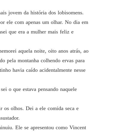
ança da Companheira Rejeitada
ais jovem da história dos lobisomens.
o 13 Capítulo 13
13/03/2025
 por ele com apenas um olhar. No dia em
sei que era a mulher mais feliz e
ança da Companheira Rejeitada
o 14 Capítulo 14
13/03/2025
morei aquela noite, oito anos atrás, ao
ança da Companheira Rejeitada
o 15 Capítulo 15
13/03/2025
ndo pela montanha colhendo ervas para
inho havia caído acidentalmente nesse
ança da Companheira Rejeitada
o 16 Capítulo 16
13/03/2025
 sei o que estava pensando naquele
ança da Companheira Rejeitada
o 17 Capítulo 17
13/03/2025
r os olhos. Dei a ele comida seca e
ança da Companheira Rejeitada
o 18 Capítulo 18
13/03/2025
sustador.
minuiu. Ele se apresentou como Vincent
ança da Companheira Rejeitada