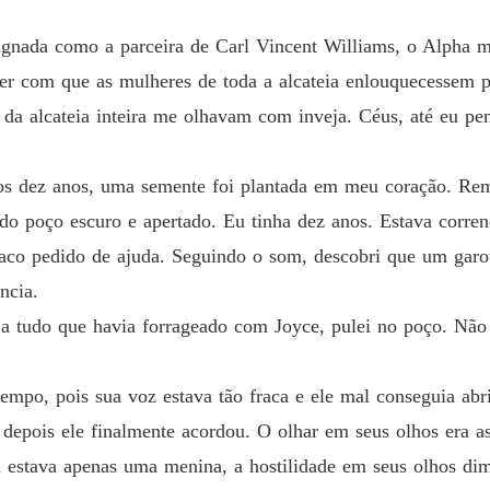
A Ving
gnada como a parceira de Carl Vincent Williams, o Alpha m
Capítul
zer com que as mulheres de toda a alcateia enlouquecessem
 da alcateia inteira me olhavam com inveja. Céus, até eu pen
A Ving
Capítul
s dez anos, uma semente foi plantada em meu coração. Reme
A Ving
Capítul
 do poço escuro e apertado. Eu tinha dez anos. Estava corre
aco pedido de ajuda. Seguindo o som, descobri que um garot
A Ving
Capítul
ncia.
s a tudo que havia forrageado com Joyce, pulei no poço. Não
A Ving
Capítul
empo, pois sua voz estava tão fraca e ele mal conseguia abri
A Ving
Capítul
 depois ele finalmente acordou. O olhar em seus olhos era as
 estava apenas uma menina, a hostilidade em seus olhos di
A Ving