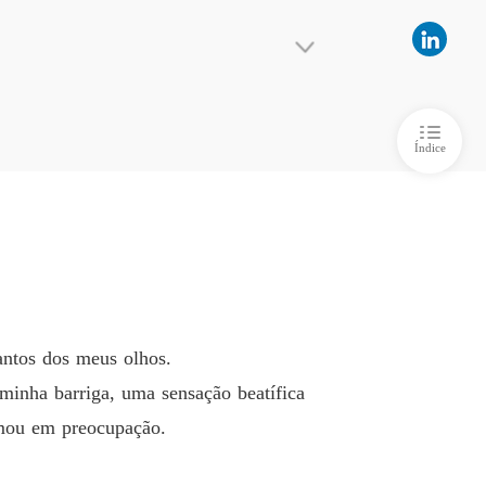
ança da Companheira Rejeitada
 6 Capítulo 6
13/03/2025
ança da Companheira Rejeitada
 7 Capítulo 7
13/03/2025
Índice
ança da Companheira Rejeitada
 no chão e implorou pelo meu perdão. "Me desc
 8 Capítulo 8
13/03/2025
e sobre o que havia acontecido nos últimos do
ança da Companheira Rejeitada
 9 Capítulo 9
13/03/2025
ança da Companheira Rejeitada
o 10 Capítulo 10
13/03/2025
antos dos meus olhos.
ança da Companheira Rejeitada
minha barriga, uma sensação beatífica
o 11 Capítulo 11
13/03/2025
rmou em preocupação.
ança da Companheira Rejeitada
o 12 Capítulo 12
13/03/2025