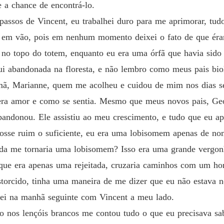
 a chance de encontrá-lo.
Capítul
 passos de Vincent, eu trabalhei duro para me aprimorar, tud
A Ving
 em vão, pois em nenhum momento deixei o fato de que éramo
Capítul
 no topo do totem, enquanto eu era uma órfã que havia sido
A Ving
fui abandonada na floresta, e não lembro como meus pais b
Capítul
rmã, Marianne, quem me acolheu e cuidou de mim nos dias s
A Ving
 era amor e como se sentia. Mesmo que meus novos pais, G
Capítul
andonou. Ele assistiu ao meu crescimento, e tudo que eu apr
A Ving
fosse ruim o suficiente, eu era uma lobisomem apenas de no
Capítul
da me tornaria uma lobisomem? Isso era uma grande vergonha
A Ving
ue era apenas uma rejeitada, cruzaria caminhos com um h
Capítul
orcido, tinha uma maneira de me dizer que eu não estava n
A Ving
dei na manhã seguinte com Vincent a meu lado.
Capítul
nos lençóis brancos me contou tudo o que eu precisava sab