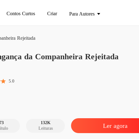
Contos Curtos
Criar
Para Autores
nheira Rejeitada
A Ving
ngança da Companheira Rejeitada
Capítulo
A Ving
Capítulo
5.0
A Ving
Capítulo
A Ving
Capítulo
73
132K
Ler agora
ítulo
Leituras
A Ving
Capítulo