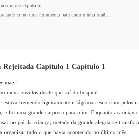
 mesmo me expulsou.

A Ving
ratando como uma ferramenta para curar minha irmã.

Capítulo
A Ving
rminada a me vingar.

Capítulo
ra mais a mulher que o amava incondicionalmente.

A Ving
omigo antes, agora era tão gentil quanto a água. Ele até se ajoelhou
Capítulo
pecados pelo resto da minha vida."

Rejeitada Capítulo 1 Capítulo 1
inha vingança, percebi lentamente que não era completamente ignorant
A Ving
Capítulo
er mãe."
a?
A Ving
m meus ouvidos desde que saí do hospital.
Capítul
e estava tremendo ligeiramente e lágrimas escorriam pelos c
A Ving
 e foi uma grande surpresa para mim. Enquanto acariciava 
Capítul
ar no pai da criança, metade da grande alegria se transfo
A Ving
 organizar tudo o que havia acontecido no último mês.
Capítul