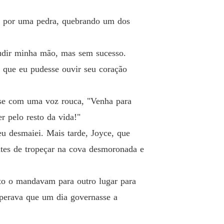
o 26 Capítulo 26
13/03/2025
a por uma pedra, quebrando um dos
ança da Companheira Rejeitada
o 27 Capítulo 27
13/03/2025
cudir minha mão, mas sem sucesso.
ança da Companheira Rejeitada
a que eu pudesse ouvir seu coração
o 28 Capítulo 28
13/03/2025
ança da Companheira Rejeitada
sse com uma voz rouca, "Venha para
o 29 Capítulo 29
13/03/2025
 pelo resto da vida!"
ança da Companheira Rejeitada
u desmaiei. Mais tarde, Joyce, que
o 30 Capítulo 30
13/03/2025
tes de tropeçar na cova desmoronada e
ança da Companheira Rejeitada
o 31 Capítulo 31
13/03/2025
nto o mandavam para outro lugar para
ança da Companheira Rejeitada
esperava que um dia governasse a
o 32 Capítulo 32
13/03/2025
ança da Companheira Rejeitada