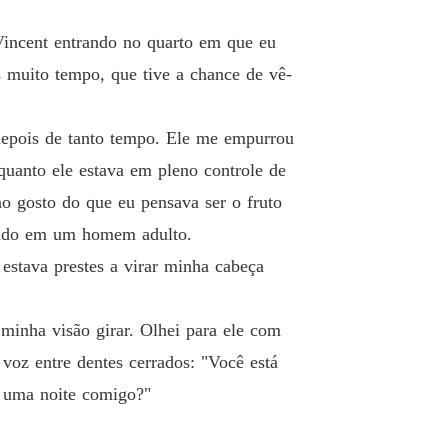
ança da Companheira Rejeitada
o 40 Capítulo 40
13/03/2025
 Vincent entrando no quarto em que eu
s muito tempo, que tive a chance de vê-
 depois de tanto tempo. Ele me empurrou
nquanto ele estava em pleno controle de
o gosto do que eu pensava ser o fruto
rmado em um homem adulto.
estava prestes a virar minha cabeça
 minha visão girar. Olhei para ele com
voz entre dentes cerrados: "Você está
r uma noite comigo?"