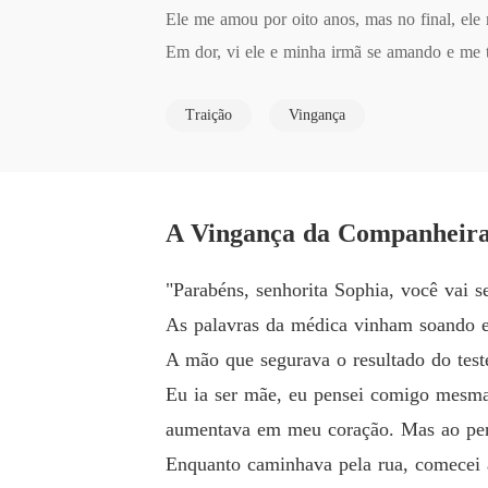
Ele me amou por oito anos, mas no final, ele
Em dor, vi ele e minha irmã se amando e me t
Ele até matou nosso filho!

Traição
Vingança
O ódio está queimando como fogo. Estou dete
Dois anos depois, voltei com força. Eu não e
O homem que havia sido cruel e indiferente c
ulpe, no futuro, estou disposto a expiar meus 
A Vingança da Companheira 
Justo quando eu estava prestes a continuar m
is anos.

"Parabéns, senhorita Sophia, você vai s
Devo continuar com o meu plano de vinganç
As palavras da médica vinham soando e
A mão que segurava o resultado do test
Eu ia ser mãe, eu pensei comigo mesma,
aumentava em meu coração. Mas ao pens
Enquanto caminhava pela rua, comecei a