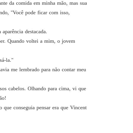
o 19 Capítulo 19
13/03/2025
stante da comida em minha mão, mas sua
endo, "Você pode ficar com isso,
ança da Companheira Rejeitada
o 20 Capítulo 20
13/03/2025
 aparência destacada.
ança da Companheira Rejeitada
o 21 Capítulo 21
er. Quando voltei a mim, o jovem
13/03/2025
ança da Companheira Rejeitada
á-la."
o 22 Capítulo 22
13/03/2025
havia me lembrado para não contar meu
ança da Companheira Rejeitada
o 23 Capítulo 23
13/03/2025
ssos cabelos. Olhando para cima, vi que
ança da Companheira Rejeitada
ão!
o 24 Capítulo 24
13/03/2025
 o que conseguia pensar era que Vincent
ança da Companheira Rejeitada
o 25 Capítulo 25
13/03/2025
ança da Companheira Rejeitada