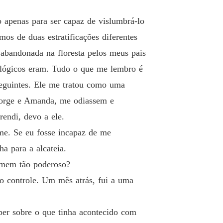
o 33 Capítulo 33
13/03/2025
o apenas para ser capaz de vislumbrá-lo
ança da Companheira Rejeitada
s de duas estratificações diferentes
o 34 Capítulo 34
13/03/2025
 abandonada na floresta pelos meus pais
ança da Companheira Rejeitada
iológicos eram. Tudo o que me lembro é
o 35 Capítulo 35
13/03/2025
eguintes. Ele me tratou como uma
ança da Companheira Rejeitada
eorge e Amanda, me odiassem e
o 36 Capítulo 36
13/03/2025
endi, devo a ele.
ança da Companheira Rejeitada
me. Se eu fosse incapaz de me
o 37 Capítulo 37
13/03/2025
 para a alcateia.
ança da Companheira Rejeitada
omem tão poderoso?
o 38 Capítulo 38
13/03/2025
o controle. Um mês atrás, fui a uma
ança da Companheira Rejeitada
o 39 Capítulo 39
13/03/2025
er sobre o que tinha acontecido com